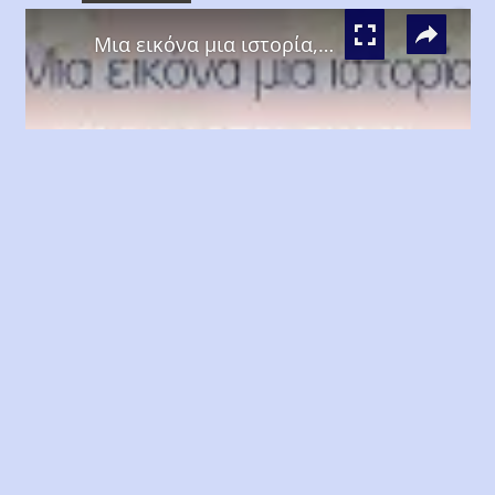
×
Play
Unmute
Fullscreen
Μια εικόνα μια ιστορία, Λεύκη Σαραντινού
Play