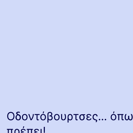
Οδοντόβουρτσες... όπ
πρέπει!