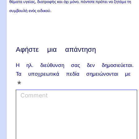
θέματα υγείας, διατροφής και όχι μόνο, πάντοτε πρέπει να ζητάμε τη
συμβουλή ενός ειδικού.
Αφήστε μια απάντηση
Η ηλ. διεύθυνση σας δεν δημοσιεύεται.
Τα υποχρεωτικά πεδία σημειώνονται με
*
C
o
m
m
e
n