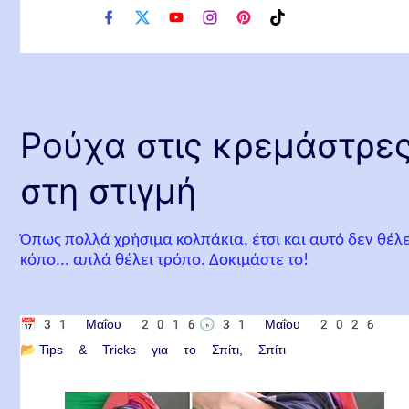
f
x
y
i
p
t
a
o
n
i
i
c
u
s
n
k
e
t
t
t
t
b
u
a
e
o
o
b
g
r
k
o
e
r
e
Ρούχα στις κρεμάστρε
k
a
s
m
t
στη στιγμή
Όπως πολλά χρήσιμα κολπάκια, έτσι και αυτό δεν θέλε
κόπο... απλά θέλει τρόπο. Δοκιμάστε το!
📅
31 Μαΐου 2016
🕟
31 Μαΐου 2026
📂
Tips & Tricks για το Σπίτι
Σπίτι