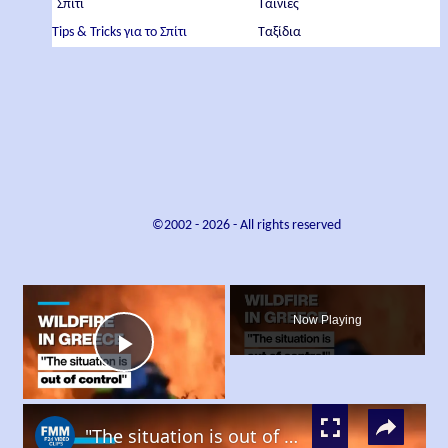
Σπίτι
Ταινίες
Tips & Tricks για το Σπίτι
Ταξίδια
©2002 -
2026
- All rights reserved
×
Now Playing
Play
×
Video
"The situation is out of control": Greek firefighters battle wildfire for fourth day