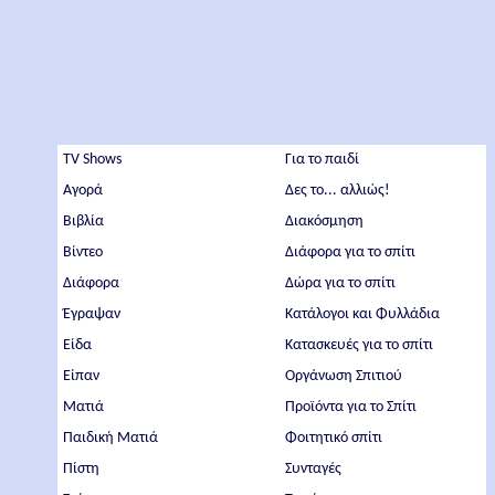
TV Shows
Για το παιδί
Αγορά
Δες το... αλλιώς!
Βιβλία
Διακόσμηση
Βίντεο
Διάφορα για το σπίτι
Διάφορα
Δώρα για το σπίτι
Έγραψαν
Κατάλογοι και Φυλλάδια
Είδα
Κατασκευές για το σπίτι
Είπαν
Οργάνωση Σπιτιού
Ματιά
Προϊόντα για το Σπίτι
Παιδική Ματιά
Φοιτητικό σπίτι
Πίστη
Συνταγές