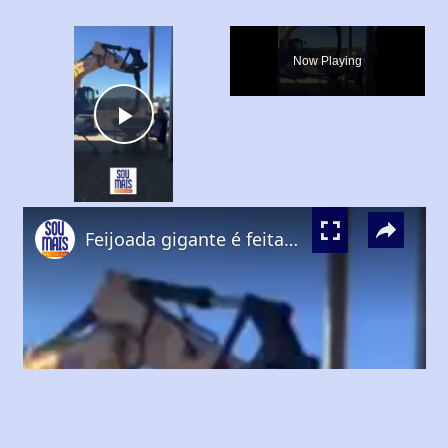
×
Now Playing
Play
Video
×
Feijoada gigante é feita com apoio de retroescavadeira e caminhão-pipa no Paraná