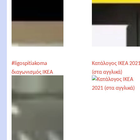
#ligospitiakoma
Κατάλογος IKEA 202
διαγωνισμός IKEA
(στα αγγλικά)