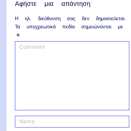
Αφήστε μια απάντηση
Η ηλ. διεύθυνση σας δεν δημοσιεύεται.
Τα υποχρεωτικά πεδία σημειώνονται με
*
C
o
m
m
e
n
t
N
a