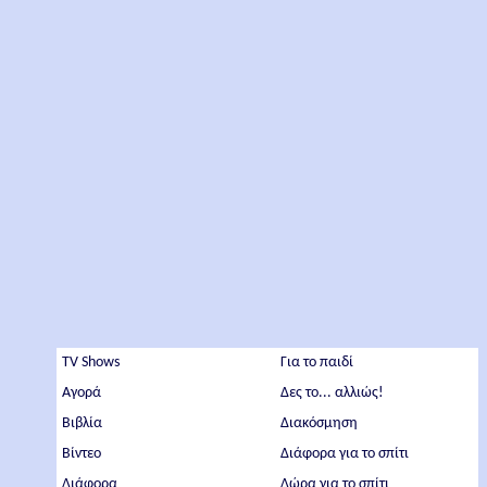
TV Shows
Για το παιδί
Αγορά
Δες το... αλλιώς!
Βιβλία
Διακόσμηση
Βίντεο
Διάφορα για το σπίτι
Διάφορα
Δώρα για το σπίτι