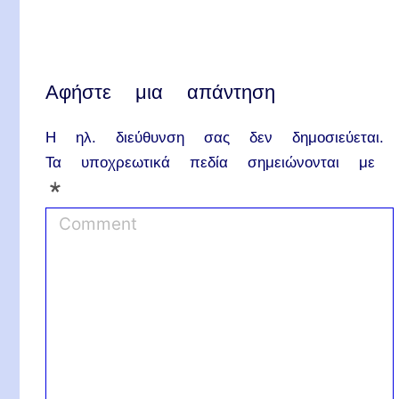
Αφήστε μια απάντηση
Η ηλ. διεύθυνση σας δεν δημοσιεύεται.
Τα υποχρεωτικά πεδία σημειώνονται με
*
C
o
m
m
e
n
t