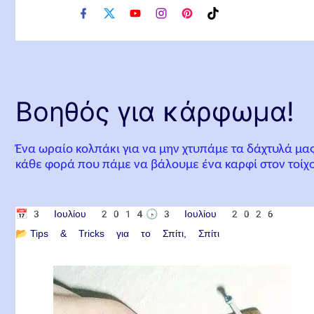
f
x
y
i
p
t
a
o
n
i
i
c
u
s
n
k
e
t
t
t
t
b
u
a
e
o
o
b
g
r
k
o
e
r
e
Βοηθός για κάρφωμα!
k
a
s
m
t
Ένα ωραίο κολπάκι για να μην χτυπάμε τα δάχτυλά μα
κάθε φορά που πάμε να βάλουμε ένα καρφί στον τοίχ
📅
3 Ιουλίου 2014
🕟
3 Ιουλίου 2026
📂
Tips & Tricks για το Σπίτι
Σπίτι