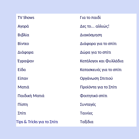
TV Shows
Για το παιδί
Αγορά
Δες το... αλλιώς!
Βιβλία
Διακόσμηση
Βίντεο
Διάφορα για το σπίτι
Διάφορα
Δώρα για το σπίτι
Έγραψαν
Κατάλογοι και Φυλλάδια
Είδα
Κατασκευές για το σπίτι
Είπαν
Οργάνωση Σπιτιού
Ματιά
Προϊόντα για το Σπίτι
Παιδική Ματιά
Φοιτητικό σπίτι
Πίστη
Συνταγές
Σπίτι
Ταινίες
Tips & Tricks για το Σπίτι
Ταξίδια