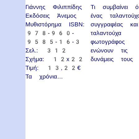
Γιάννης Φιλιππίδης
Τι συμβαίνει ό
Εκδόσεις Άνεμος
ένας ταλαντούχ
Μυθιστόρημα ISBN:
συγγραφέας κα
978-960-
ταλαντούχα
9585-16-3
φωτογράφος
Σελ.: 312
ενώνουν τις
Σχήμα: 12x22
δυνάμεις τους
Τιμή: 13,22€
Τα χρόνια…