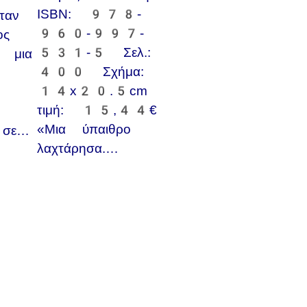
ISBN: 978-
ταν
960-997-
ος
531-5 Σελ.:
ι μια
400 Σχήμα:
14x20.5cm
τιμή: 15,44€
«Μια ύπαιθρο
 σε…
λαχτάρησα.…