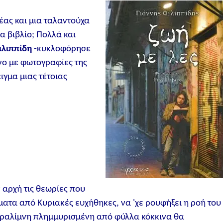
έας και μια ταλαντούχα
α βιβλίο; Πολλά και
ιλιππίδη
-κυκλοφόρησε
νο με φωτογραφίες της
ιγμα μιας τέτοιας
 αρχή τις θεωρίες που
ματα από Κυριακές ευχήθηκες, να 'χε ρουφήξει η ροή του
 παραλίμνη πλημμυρισμένη από φύλλα κόκκινα θα