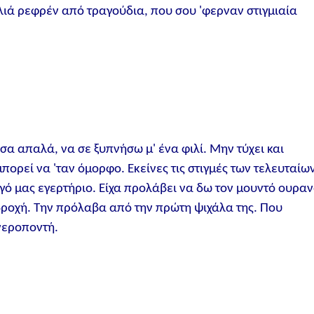
ιά ρεφρέν από τραγούδια, που σου 'φερναν στιγμιαία
ασα απαλά, να σε ξυπνήσω μ' ένα φιλί. Μην τύχει και
πορεί να 'ταν όμορφο. Εκείνες τις στιγμές των τελευταίω
ό μας εγερτήριο. Είχα προλάβει να δω τον μουντό ουρα
 βροχή. Την πρόλαβα από την πρώτη ψιχάλα της. Που
 νεροποντή.