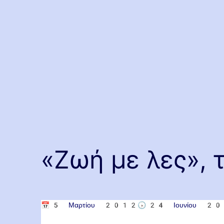
«Ζωή με λες», τ
📅
5 Μαρτίου 2012
🕟
24 Ιουνίου 2