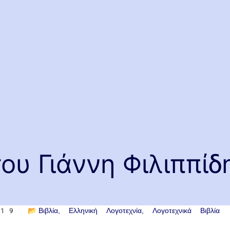
ου Γιάννη Φιλιππίδ
019
📂
Βιβλία
Ελληνική Λογοτεχνία
Λογοτεχνικά Βιβλία