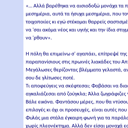
«… Αλλά βαρέθηκα να αισιοδοξώ μονάχα τα πρω
μεσημέρια, αυτά τα ήσυχα μεσημέρια, που το
τοιχοποιίες κι εγώ στέκομαι θαρρείς σαστισμ
να 'σαι ακόμα νέος και υγιής και την ίδια στ
να 'ρθουν».
Η πόλη θα επιμείνω σ' αγαπάει, επίτρεψέ της
παραπανίσιους στις πρωινές λιακάδες του Απ
Μεγάλωσες θερίζοντας βλέμματα γελαστά, ανά
σου δε γλίτωσες ποτέ.
Τι αποφεύγεις να σκέφτεσαι; Φοβάσαι να διαφέ
αγκαλιάζεσαι από ζούγκλα; Άλλα ζωγράφιζες 
Βάλε εικόνα. Φαντάσου μέρες, που θα ντύσου
επιλογές κι όχι οι προσευχές, είναι αυτές πο
Φυλάς μια στάλα έγκαιρη φωνή για τα παράλο
χωρίς πλεονέκτημα. Αλλά δεν είσαι μοναχά εσύ