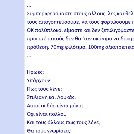
...
Συμπεριφερόμαστε στους άλλους, λες και θέ
τους απογοητεύσουμε, να τους φορτώσουμε π
ΟΚ πολύπλοκοι είμαστε και δεν ξετυλιγόμαστε
πριν απ' αυτούς δεν θα 'ταν σκόπιμο να δο
πρόθεση, 70mg φιλότιμο, 100mg αξιοπρέπει
...
Ήρωες;
Υπάρχουν.
Πως τους λένε;
Στυλιανή και Λουκάς.
Αυτοί οι δύο είναι μόνο;
Όχι είναι πολλοί.
Και τους άλλους πως τους λένε;
Θα τους γνωρίσεις!