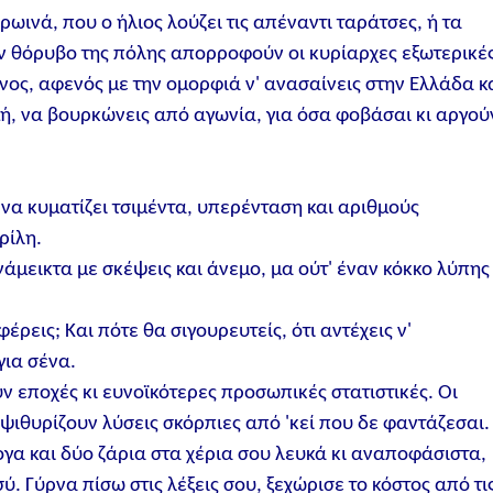
ινά, που ο ήλιος λούζει τις απέναντι ταράτσες, ή τα
ν θόρυβο της πόλης απορροφούν οι κυρίαρχες εξωτερικέ
ένος, αφενός με την ομορφιά ν' ανασαίνεις στην Ελλάδα κ
ιγμή, να βουρκώνεις από αγωνία, για όσα φοβάσαι κι αργού
 να κυματίζει τσιμέντα, υπερένταση και αριθμούς
ρίλη.
μεικτα με σκέψεις και άνεμο, μα ούτ' έναν κόκκο λύπης
ρεις; Και πότε θα σιγουρευτείς, ότι αντέχεις ν'
για σένα.
ν εποχές κι ευνοϊκότερες προσωπικές στατιστικές. Οι
υ ψιθυρίζουν λύσεις σκόρπιες από 'κεί που δε φαντάζεσαι.
γα και δύο ζάρια στα χέρια σου λευκά κι αναποφάσιστα,
. Γύρνα πίσω στις λέξεις σου, ξεχώρισε το κόστος από τι