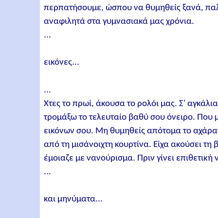
περπατήσουμε, ώσπου να θυμηθείς ξανά, παλ
αναφιλητά στα γυμνασιακά μας χρόνια.
...
εικόνες...
...
Χτες το πρωί, άκουσα το ρολόι μας. Σ' αγκάλι
τρομάξω το τελευταίο βαθύ σου όνειρο. Που μ
εικόνων σου. Μη θυμηθείς απότομα το αχάραγ
από τη μισάνοιχτη κουρτίνα. Είχα ακούσει τη
έμοιαζε με νανούρισμα. Πριν γίνει επιθετική
...
και μηνύματα...