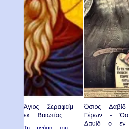
Άγιος Σεραφείμ
Όσιος Δαβίδ
εκ Βοιωτίας
Γέρων - Όσι
Δαυίδ ο εν
Τη μνήμη του