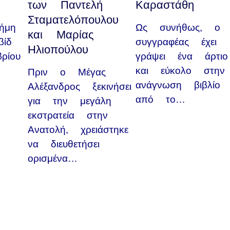
των Παντελή
Καραστάθη
Σταματελόπουλου
ήμη
Ως συνήθως, ο
και Μαρίας
ίδ
συγγραφέας έχει
Ηλιοπούλου
ρίου
γράψει ένα άρτιο
και εύκολο στην
Πριν ο Μέγας
ανάγνωση βιβλίο
Αλέξανδρος ξεκινήσει
από το…
για την μεγάλη
εκστρατεία στην
Ανατολή, χρειάστηκε
να διευθετήσει
ορισμένα…