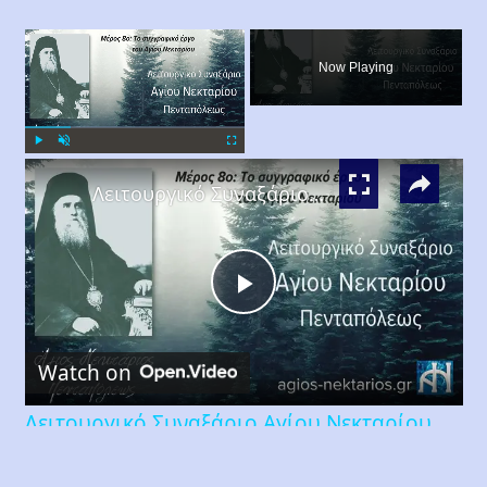
×
Now Playing
×
Play
Unmute
Fullscreen
Λειτουργικό Συναξάριο Αγίου Νεκταρίου Πενταπόλεως Μέρος 8ο
Play
Watch on
Video
Λειτουργικό Συναξάριο Αγίου Νεκταρίου
Πενταπόλεως Μέρος 8ο