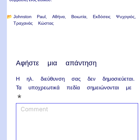
συμβουλή ενός ειδικού.
📂
Johnston Paul
Αθήνα
Βοιωτία
Εκδόσεις Ψυχογιός
Τραχανάς Κώστας
Αφήστε μια απάντηση
Η ηλ. διεύθυνση σας δεν δημοσιεύεται.
Τα υποχρεωτικά πεδία σημειώνονται με
*
C
o
m
m