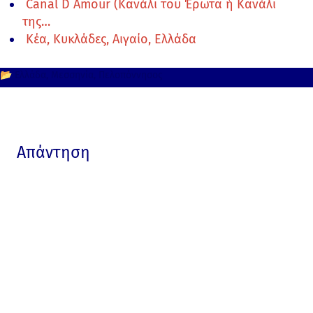
Canal D`Amour (Κανάλι του Έρωτα ή Κανάλι
της…
Κέα, Κυκλάδες, Αιγαίο, Ελλάδα
📂
Ελλάδα
Μεσσηνία
Πελοπόννησος
Απάντηση