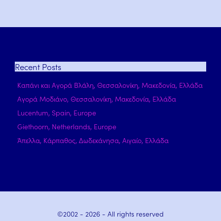
Recent
Posts
Καπάνι και Αγορά Βλάλη, Θεσσαλονίκη, Μακεδονία, Ελλάδα
Αγορά Μοδιάνο, Θεσσαλονίκη, Μακεδονία, Ελλάδα
Lucentum, Spain, Europe
Giethoorn, Netherlands, Europe
Άπελλα, Κάρπαθος, Δωδεκάνησα, Αιγαίο, Ελλάδα
©2002 -
2026
- All rights reserved