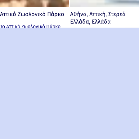
Αττικό Ζωολογικό Πάρκο
Αθήνα, Αττική, Στερεά
Ελλάδα, Ελλάδα
Το Αττικό Ζωολογικό Πάρκο
Φωτογραφίες από την Αθήνα.
δεν είναι απλά ένας ζωολογικός
G
κήπος.
o
t
o
t
o
p