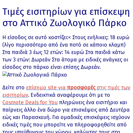
Τιμές εισιτηρίων για επίσκεψη
στο Αττικό Ζωολογικό Πάρκο
Η είσοδος σε αυτό κοστίζει:< Στους ενήλικες: 18 ευρώ
(λίγο περισσότερο από ένα ποτό σε κάποιο κλαμπ)
Στα παιδιά 3 έως 12 ετών: 14 ευρώ Στα παιδιά κάτω
των 3 ετών: Δωρεάν Στα άτομα με ειδικές ανάγκες οι
είσοδος στο πάρκο είναι επίσης Δωρεάν.
Δείτε στο
επίσημο site για
προσφορές
στις τιμές των
εισιτηρίων
. Ενδεικτικά αναφέρουμε ότι με το
Cosmote Deals for You
πληρώνεις ένα εισιτήριο και
παίρνεις άλλο ένα δώρο για επισκέψεις από Δευτέρα
εώς και Παρασκευή. Για ομαδικές επισκέψεις ισχύουν
ειδικές τιμές που μπορείτε να πληροφορηθείτε από
τους υπεύθυνους του χώρου, καλώντας τους στo