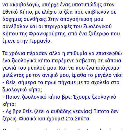
να ακριβολογώ, υπήρχε ένας υποτυπώδης στον
Εθνικό Κήπο, με ελάχιστα ζώα που επιβίωναν σε
άσχημες συνθήκες. Στην απογοήτευση μου
συνέβαλαν και οι περιγραφές του Ζωολογικού
Κήπου της Φρανκφούρτης, από ένα ξάδερφο που
έμενε στην Γερμανία.
Τα χρόνια πέρασαν αλλά η επιθυμία να επισκεφθώ
ένα ζωολογικό κήπο παρέμενε άσβεστη σε κάποια
γωνιά του μυαλού μου. Και να που ένα απόγευμα
μιλώντας με τον ανιψιό μου, έμαθα το μεγάλο νέο:
- Θείε, σήμερα το πρωί πήγαμε με το σχολείο στο
ζωολογικό κήπο;
- Ποιον, ζωολογικό κήπο βρε; Έχουμε ζωολογικό
κήπο;
- Αχ βρε θείε. (λέει ο αυθάδης νεανίας) Τίποτα δεν
ξέρεις. Φυσικά και έχουμε! Στα Σπάτα.