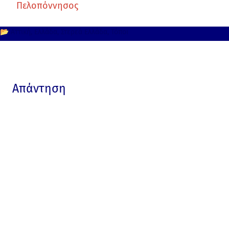
Πελοπόννησος
📂
Αττική
Ελλάδα
Στερεά Ελλάδα
Τόποι
Απάντηση