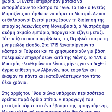
χωριά. Οι Ενετοί επιχείρησαν μάταια να
εκπορθήσουν το κάστρο το 1464. Το 1687 ο Ενετός
Μοροζίνης κατόρθωσε να πάρει το Μυστρά. Αν και
οι θαλασσινοί Ενετοί μεταφέρουν τη διοίκηση της
επαρχίας Λακωνίας στη Μονεμβασιά, ο Μυστράς έχει
ακόμη ακμαίο εμπόριο, παράγει και εξάγει μετάξι.
Τότε κτίζεται και ο περίβολος της Περιβλέπτου με τη
μνημειώδη είσοδο. Στα 1715 ξαναπαίρνουν το
κάστρο οι Τούρκοι και το χρησιμοποιούν για βάση
πολεμικών επιχειρήσεων κατά της Μάνης. Το 1770 ο
Μυστράς ελευθερώνεται λίγους μήνες για να δεχθεί
άγρια επίθεση των Αλβανών, που έσφαξαν και
έκαψαν τα πάντα και καταδυνάστεψαν τον τόπο
δέκα χρόνια.
Στις αρχές του 19ου αιώνα υπάρχουν περισσότερα
ερείπια παρά όρθια σπίτια. Η παραγωγή του
μεταξιού πέφτει στο ένα έβδομο της προηγούμενης.