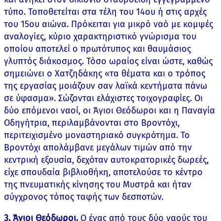
τύπο. Τοποθετείται στα τέλη του 14ου ή στις αρχές
του 15ου αιώνα. Πρόκειται για μικρό ναό με κομψές
αναλογίες, κύριο χαρακτηριστικό γνώρισμα του
οποίου αποτελεί ο πρωτότυπος και θαυμάσιος
γλυπτός διάκοσμος. Τόσο ωραίος είναι ώστε, καθώς
σημειώνει ο Χατζηδάκης «τα θέματα και ο τρόπος
της εργασίας μοιάζουν σαν λαϊκά κεντήματα πάνω
σε ύφασμα». Σώζονται ελάχιστες τοιχογραφίες. Οι
δύο επόμενοι ναοί, οι Άγιοι Θεόδωροι και η Παναγία
Οδηγήτρια, περιλαμβάνονται στο Βροντόχι,
περιτειχισμένο μοναστηριακό συγκρότημα. Το
Βροντόχι απολάμβανε μεγάλων τιμών από την
κεντρική εξουσία, δεχόταν αυτοκρατορικές δωρεές,
είχε σπουδαία βιβλιοθήκη, αποτελούσε το κέντρο
της πνευματικής κίνησης του Μυστρά και ήταν
σύγχρονος τόπος ταφής των δεσποτών.
3. Άγιοι Θεόδωροι.
Ο ένας από τους δύο ναούς του