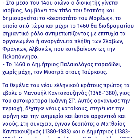
- Στα μέσα του 14ου αιώνα ο διοικητής γίνεται
ισόβιος, λαμβάνει τον τίτλο του δεσπότη και
δημιουργείται το «δεσποτάτο του Μορέως», το
οποίο από τώρα και μέχρι το 1460 θα διαδραματίσει
σημαντικό ρόλο αντιμετωπίζοντας με επιτυχία τα
οργανωμένα ή ανοργάνωτα πλήθη των Σλάβων,
Φράγκων, Αλβανών, που κατεβαίνουν ως την
Πελοπόννησο.
- Το 1460 ο Δημήτριος Παλαιολόγος παραδίδει,
χωρίς μάχη, τον Μυστρά στους Τούρκους.
Τα θεμέλια του νέου ελληνικού κράτους πρώτος τα
έβαλε ο Μανουήλ Καντακουζηνός (1348-1380), γιος
του αυτοκράτορα Ιωάννη ΣΤ΄. Αυτός οργάνωσε την
περιοχή, δέχτηκε νέους κατοίκους, στερέωσε την
ειρήνη και την ευημερία και έκτισε αρχοντικά και
ναούς. Στη συνέχεια, έγιναν δεσπότες ο Ματθαίος
Καντακουζηνός (1380-1383) και ο Δημήτριος (1383-