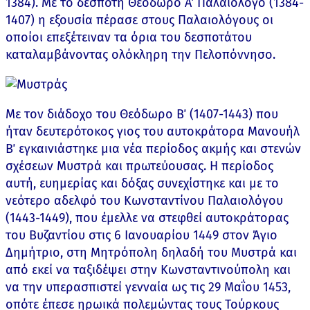
1384). Με το δεσπότη Θεόδωρο Α΄ Παλαιολόγο (1384-
1407) η εξουσία πέρασε στους Παλαιολόγους οι
οποίοι επεξέτειναν τα όρια του δεσποτάτου
καταλαμβάνοντας ολόκληρη την Πελοπόννησο.
Με τον διάδοχο του Θεόδωρο Β΄ (1407-1443) που
ήταν δευτερότοκος γιος του αυτοκράτορα Μανουήλ
Β΄ εγκαινιάστηκε μια νέα περίοδος ακμής και στενών
σχέσεων Μυστρά και πρωτεύουσας. Η περίοδος
αυτή, ευημερίας και δόξας συνεχίστηκε και με το
νεότερο αδελφό του Κωνσταντίνου Παλαιολόγου
(1443-1449), που έμελλε να στεφθεί αυτοκράτορας
του Βυζαντίου στις 6 Ιανουαρίου 1449 στον Άγιο
Δημήτριο, στη Μητρόπολη δηλαδή του Μυστρά και
από εκεί να ταξιδέψει στην Κωνσταντινούπολη και
να την υπερασπιστεί γενναία ως τις 29 Μαΐου 1453,
οπότε έπεσε ηρωικά πολεμώντας τους Τούρκους