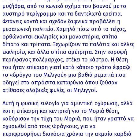
μυζήθρα, από το κωνικό σχήμα του βουνού με το
αυστηρό περίγραμμα και τα δαντελωτά ερείπια.
Φτάνεις κοντά και σχεδόν ξαφνικά προβάλλει η
μεσαιωνική πολιτεία. Χαμηλά πίσω από το τείχος,
ορθώνονται εκκλησίες και μοναστήρια, σπίτια
δίπατα και τρίπατα. Ξεχωρίζουν τα παλάτια και άλλες
εκκλησίες και άλλα σπίτια αμέτρητα. Στην κορυφή
περήφανος πολέμαρχος, στέκει το κάστρο. Η θέση
του ήταν επίκαιρη γιατί κατά κάποιο τρόπο έφραζε
το «δρόγγο του Μελιγού» μια βαθιά ρεματιά που
οδηγεί στα απρόσιτα καταφύγια όπου ζούσαν
ατίθασες σλαβικές φυλές, οι Μηλιγγοί.
Αυτή η φυσική ευλογία για αμυντική οχύρωση, αλλά
και η επίκαιρη και κεντρική για το Μοριά θέση,
καθόρισαν την τύχη του Μοριά, που ήταν γραπτό να
οχυρωθεί από τους Φράγκους, για να
περιφρουρήσει διακόσια χρόνια την ακμαία καρδιά