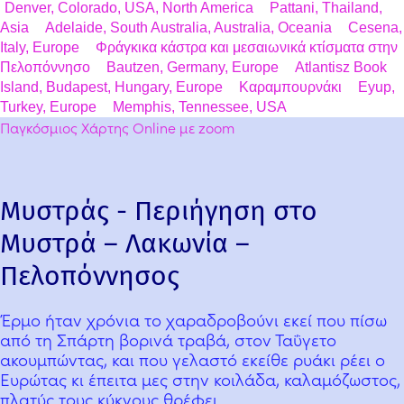
Denver, Colorado, USA, North America
Pattani, Thailand,
Asia
Adelaide, South Australia, Australia, Oceania
Cesena,
Italy, Europe
Φράγκικα κάστρα και μεσαιωνικά κτίσματα στην
Πελοπόννησο
Bautzen, Germany, Europe
Atlantisz Book
Island, Budapest, Hungary, Europe
Καραμπουρνάκι
Eyup,
Turkey, Europe
Memphis, Tennessee, USA
Παγκόσμιος Χάρτης Online με zoom
Μυστράς - Περιήγηση στο
Μυστρά – Λακωνία –
Πελοπόννησος
Έρμο ήταν χρόνια το χαραδροβούνι εκεί που πίσω
από τη Σπάρτη βορινά τραβά, στον Ταΰγετο
ακουμπώντας, και που γελαστό εκείθε ρυάκι ρέει ο
Ευρώτας κι έπειτα μες στην κοιλάδα, καλαμόζωστος,
πλατύς τους κύκνους θρέφει.