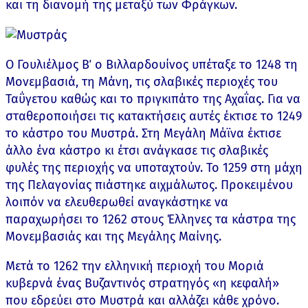
και τη διανομή της μεταξύ των Φράγκων.
Ο Γουλιέλμος Β΄ ο Βιλλαρδουίνος υπέταξε το 1248 τη
Μονεμβασιά, τη Μάνη, τις σλαβικές περιοχές του
Ταΰγετου καθώς και το πριγκιπάτο της Αχαΐας. Για να
σταθεροποιήσει τις κατακτήσεις αυτές έκτισε το 1249
το κάστρο του Μυστρά. Στη Μεγάλη Μάϊνα έκτισε
άλλο ένα κάστρο κι έτσι ανάγκασε τις σλαβικές
φυλές της περιοχής να υποταχτούν. Το 1259 στη μάχη
της Πελαγονίας πιάστηκε αιχμάλωτος. Προκειμένου
λοιπόν να ελευθερωθεί αναγκάστηκε να
παραχωρήσει το 1262 στους Έλληνες τα κάστρα της
Μονεμβασιάς και της Μεγάλης Μαίνης.
Μετά το 1262 την ελληνική περιοχή του Μοριά
κυβερνά ένας Βυζαντινός στρατηγός «η κεφαλή»
που εδρεύει στο Μυστρά και αλλάζει κάθε χρόνο.