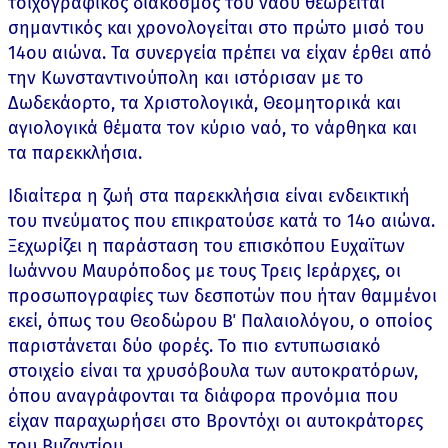
τοιχογραφικός διάκοσμος του ναού θεωρείται
σημαντικός και χρονολογείται στο πρώτο μισό του
14ου αιώνα. Τα συνεργεία πρέπει να είχαν έρθει από
την Κωνσταντινούπολη και ιστόρισαν με το
Δωδεκάορτο, τα Χριστολογικά, Θεομητορικά και
αγιολογικά θέματα τον κύριο ναό, το νάρθηκα και
τα παρεκκλήσια.
Ιδιαίτερα η ζωή στα παρεκκλήσια είναι ενδεικτική
του πνεύματος που επικρατούσε κατά το 14ο αιώνα.
Ξεχωρίζει η παράσταση του επισκόπου Ευχαϊτων
Ιωάννου Μαυρόποδος με τους Τρεις Ιεράρχες, οι
προσωπογραφίες των δεσποτών που ήταν θαμμένοι
εκεί, όπως του Θεοδώρου Β΄ Παλαιολόγου, ο οποίος
παριστάνεται δύο φορές. Το πιο εντυπωσιακό
στοιχείο είναι τα χρυσόβουλα των αυτοκρατόρων,
όπου αναγράφονται τα διάφορα προνόμια που
είχαν παραχωρήσει στο Βροντόχι οι αυτοκράτορες
του Βυζαντίου.