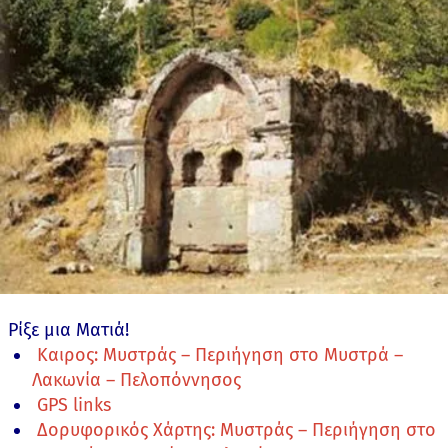
Ρίξε μια Ματιά!
Καιρος: Μυστράς – Περιήγηση στο Μυστρά –
Λακωνία – Πελοπόννησος
GPS links
Δορυφορικός Χάρτης: Μυστράς – Περιήγηση στο