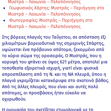
Μυστρά – Λακωνία – Πελοπόννησος
Γεωφυσικός Χάρτης: Μυστράς – Περιήγηση στο
Μυστρά – Λακωνία – Πελοπόννησος
Φωτογραφίες: Μυστράς – Περιήγηση στο
Μυστρά – Λακωνία – Πελοπόννησος
Στις βόρειες πλαγιές του Ταΰγετου, σε απόσταση έξι
χιλιομέτρων βορειοδυτικά της σημερινής Σπάρτης,
υψώνεται ένα πρόβουνο απότομο, ξεκομμένο από
το κύριο σώμα της οροσειράς. Ο Μυστράς, που η
κορυφή του φτάνει σε ύψος 621 μέτρα, αποτελεί μια
τοποθεσία εξαιρετικά ισχυρή, γιατί είναι φυσικά
απροσπέλαστη από τη Ν. και τη ΝΑ πλευρά, όπου η
πλαγιά γκρεμίζεται κατακόρυφα στο σκοτεινό βάθος.
Από τις άλλες πλευρές, που είναι και αυτές πολύ
απότομες, οι προσβάσεις ήταν εύκολο να
οχυρωθούν.
Η ονομασία του σχετίζεται ετυμολογικά με τη