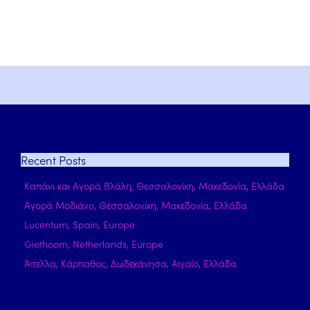
Recent
Posts
Καπάνι και Αγορά Βλάλη, Θεσσαλονίκη, Μακεδονία, Ελλάδα
Αγορά Μοδιάνο, Θεσσαλονίκη, Μακεδονία, Ελλάδα
Lucentum, Spain, Europe
Giethoorn, Netherlands, Europe
Άπελλα, Κάρπαθος, Δωδεκάνησα, Αιγαίο, Ελλάδα