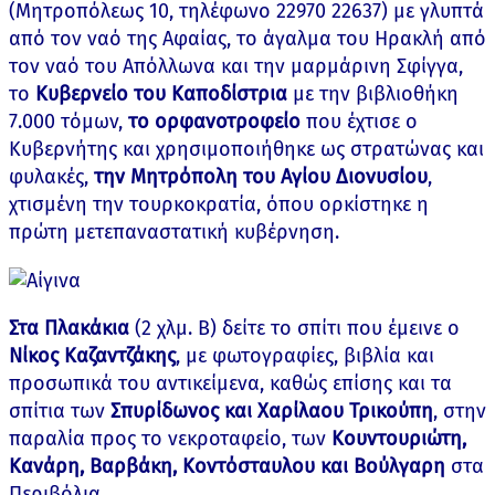
(Μητροπόλεως 10, τηλέφωνο 22970 22637) με γλυπτά
από τον ναό της Αφαίας, το άγαλμα του Ηρακλή από
τον ναό του Απόλλωνα και την μαρμάρινη Σφίγγα,
το
Κυβερνείο του Καποδίστρια
με την βιβλιοθήκη
7.000 τόμων,
το ορφανοτροφείο
που έχτισε ο
Κυβερνήτης και χρησιμοποιήθηκε ως στρατώνας και
φυλακές,
την Μητρόπολη του Αγίου Διονυσίου
,
χτισμένη την τουρκοκρατία, όπου ορκίστηκε η
πρώτη μετεπαναστατική κυβέρνηση.
Στα Πλακάκια
(2 χλμ. Β) δείτε το σπίτι που έμεινε ο
Νίκος Καζαντζάκης
, με φωτογραφίες, βιβλία και
προσωπικά του αντικείμενα, καθώς επίσης και τα
σπίτια των
Σπυρίδωνος και Χαρίλαου Τρικούπη
, στην
παραλία προς το νεκροταφείο, των
Κουντουριώτη,
Κανάρη, Βαρβάκη, Κοντόσταυλου και Βούλγαρη
στα
Περιβόλια.