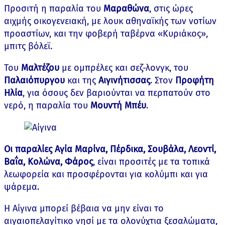
Προσιτή η παραλία του
Μαραθώνα
, στις ώρες
αιχμής οικογενειακή, με λουκ αθηναϊκής των νοτίων
προαστίων, και την φοβερή ταβέρνα «Κυριάκος»,
μπιτς βόλεϊ.
Του
Μαλτέζου
με ομπρέλες και σεζ-λονγκ, του
Παλαιόπυργου
και της
Αιγινήτισσας
. Στον
Προφήτη
Ηλία
, για όσους δεν βαριούνται να περπατούν στο
νερό, η παραλία του
Μουντή Μπέυ
.
Οι παραλίες Αγία Μαρίνα, Πέρδικα, Σουβάλα, Λεοντί,
Βαΐα, Κολώνα, Φάρος
, είναι προσιτές με τα τοπικά
λεωφορεία και προσφέρονται για κολύμπι και για
ψάρεμα.
Η Αίγινα μπορεί βέβαια να μην είναι το
αιγαιοπελαγίτικο νησί με τα ολονύχτια ξεσαλώματα,