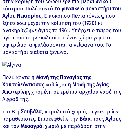
στην κορυφή του λόφου ερείπια μεσαιωνικού
κάστρου. Πολύ κοντά
το γυναικείο μοναστήρι του
Αγίου Νεκταρίου
, Επισκόπου Πενταπόλεως, που
έζησε εδώ μέχρι την κοίμηση του (1920) κι
ανακηρύχθηκε άγιος το 1961. Υπάρχει ο τάφος του
αγίου και στην εκκλησία σ' έναν χώρο γεμάτο
αφιερώματα φυλάσσονται τα λείψανα του. Το
μοναστήρι διαθέτει ξενώνα.
Πολύ κοντά
η Μονή της Παναγίας της
Χρυσολεόντισσας
καθώς κι
η Μονή της Αγίας
Αικατερίνης
χτισμένη σε ερείπια αρχαίου ναού της
Αφροδίτης.
Στα Β η
Σουβάλα
, παραλιακό χωριό, συγκεντρώνει
παραθεριστές. Επισκεφθείτε την
Βάια
, τους
Αγίους
και τον
Μεσαγρό
, χωριό με παράδοση στην