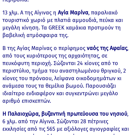
13 χλμ. Α της Αίγινας η
Αγία Μαρίνα
, παραλιακό
τουριστικό χωριό με πλατιά αμμουδιά, πεύκα και
μεγάλη κίνηση. Τα GREEK καμάκια προτιμούν τη
βαβελική ατμόσφαιρα της.
Β της Αγίας Μαρίνας ο περίφημος
ναός της Αφαίας
,
από τους κυριότερους της αρχαιότητας, σε
πευκόφυτη περιοχή. Σώζονται 24 κίονες από το
περιστύλιο, τμήμα του αναστηλωμένου θριγκού, 2
κίονες του πρόναου, λείψανα οικοδομημάτων κι
ανάμεσα τους τα θεμέλια βωμού. Παρουσιάζει
ιδιαίτερο ενδιαφέρον και συγκεντρώνει μεγάλο
αριθμό επισκεπτών.
Η Παλαιοχώρα, βυζαντινή πρωτεύουσα του νησιού
,
6 χλμ. από την Αίγινα. Σώζονται 28 πέτρινες
εκκλησίες από τις 565 με αξιόλογες αγιογραφίες και