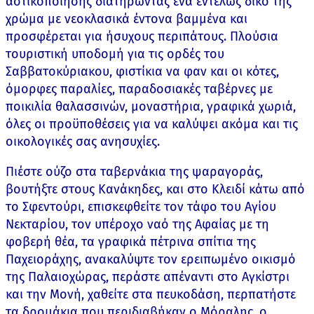
αστικοποίησης διατηρώντας ένα εντελώς δικό της
χρώμα με νεοκλασικά έντονα βαμμένα και
προσφέρεται για ήσυχους περιπάτους. Πλούσια
τουριστική υποδομή για τις ορδές του
Σαββατοκύριακου, φιστίκια να φαν και οι κότες,
όμορφες παραλίες, παραδοσιακές ταβέρνες με
ποικιλία θαλασσινών, μοναστήρια, γραφικά χωριά,
όλες οι προϋποθέσεις για να καλύψει ακόμα και τις
οικολογικές σας ανησυχίες.
Πιέστε ούζο στα ταβερνάκια της ψαραγοράς,
βουτήξτε στους Κανάκηδες, και στο Κλειδί κάτω από
το Σφεντούρι, επισκεφθείτε τον τάφο του Αγίου
Νεκταρίου, τον υπέροχο ναό της Αφαίας με τη
φοβερή θέα, τα γραφικά πέτρινα σπίτια της
Παχειοράχης, ανακαλύψτε τον ερειπωμένο οικισμό
της Παλαιοχώρας, περάστε απέναντι στο Αγκίστρι
και την Μονή, χαθείτε στα πευκοδάση, περπατήστε
τα δρομάκια που περιδιαβήκαν ο Μόραλης, ο