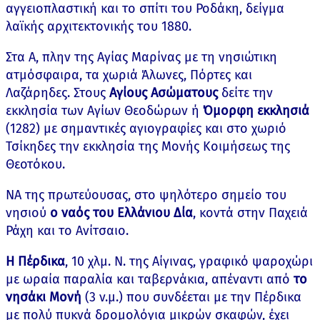
αγγειοπλαστική και το σπίτι του Ροδάκη, δείγμα
λαϊκής αρχιτεκτονικής του 1880.
Στα Α, πλην της Αγίας Μαρίνας με τη νησιώτικη
ατμόσφαιρα, τα χωριά Άλωνες, Πόρτες και
Λαζάρηδες. Στους
Αγίους Ασώματους
δείτε την
εκκλησία των Αγίων Θεοδώρων ή
Όμορφη εκκλησιά
(1282) με σημαντικές αγιογραφίες και στο χωριό
Τσίκηδες την εκκλησία της Μονής Κοιμήσεως της
Θεοτόκου.
ΝΑ της πρωτεύουσας, στο ψηλότερο σημείο του
νησιού
ο ναός του Ελλάνιου Δία
, κοντά στην Παχειά
Ράχη και το Ανίτσαιο.
Η Πέρδικα
, 10 χλμ. Ν. της Αίγινας, γραφικό ψαροχώρι
με ωραία παραλία και ταβερνάκια, απέναντι από
το
νησάκι Μονή
(3 ν.μ.) που συνδέεται με την Πέρδικα
με πολύ πυκνά δρομολόγια μικρών σκαφών, έχει