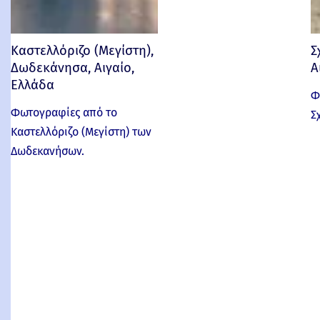
Καστελλόριζο (Μεγίστη),
Σ
Δωδεκάνησα, Αιγαίο,
Α
Ελλάδα
Φ
Φωτογραφίες από το
Σ
Καστελλόριζο (Μεγίστη) των
Δωδεκανήσων.