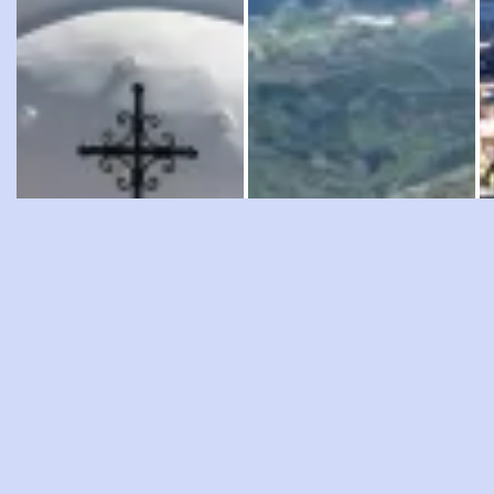
Περίσσα, Σαντορίνη,
Άνδρος, Κυκλάδες,
Μ
Κυκλάδες, Αιγαίο,
Αιγαίο, Ελλάδα
Α
Ελλάδα
Η Άνδρος είναι από τους
Τ
Φωτογραφίες από την
προορισμούς που θα πρέπει
ε
Περίσσα της Σαντορίνης.
οπωσδήποτε να
επισκεφθείτε.