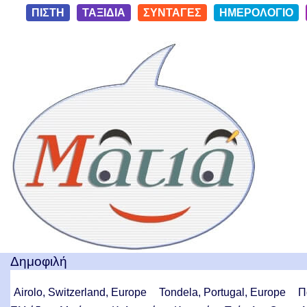
S
ΠΙΣΤΗ
ΤΑΞΙΔΙΑ
ΣΥΝΤΑΓΕΣ
ΗΜΕΡΟΛΟΓΙΟ
k
i
Ταξίδια με μια Ματιά!
p
t
o
c
o
n
t
e
n
t
Δημοφιλή
Airolo, Switzerland, Europe
Tondela, Portugal, Europe
Π