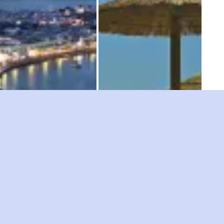
ύκονος, Κυκλάδες,
Άνδρος Φωτογραφίες
ιγαίο, Ελλάδα
Το βορειότερο νησί των
ο νησί που η διασκέδαση
Κυκλάδων.
ίναι non stop!