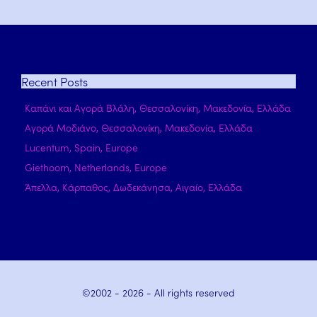
Recent
Posts
Καπάνι και Αγορά Βλάλη, Θεσσαλονίκη, Μακεδονία, Ελλάδα
Αγορά Μοδιάνο, Θεσσαλονίκη, Μακεδονία, Ελλάδα
Lucentum, Spain, Europe
Giethoorn, Netherlands, Europe
Άπελλα, Κάρπαθος, Δωδεκάνησα, Αιγαίο, Ελλάδα
©2002 -
2026
- All rights reserved