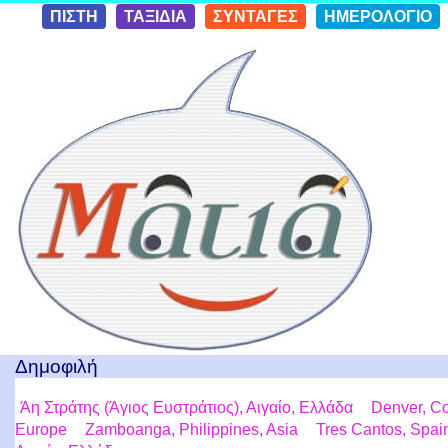
Skip to
ΠΙΣΤΗ
ΤΑΞΙΔΙΑ
ΣΥΝΤΑΓΕΣ
ΗΜΕΡΟΛΟΓΙΟ
conten
t
Ταξίδια με μια Ματιά!
Δημοφιλή
Άη Στράτης (Άγιος Ευστράτιος), Αιγαίο, Ελλάδα
Denver, Co
Europe
Zamboanga, Philippines, Asia
Tres Cantos, Spai