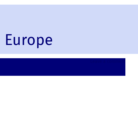
, Europe
on
Leave a comment
Rovani
Finlan
Europ