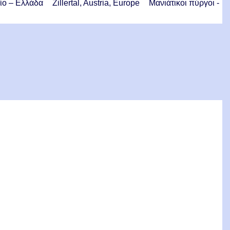
ίο – Ελλάδα
Zillertal, Austria, Europe
Μανιάτικοι πύργοι -