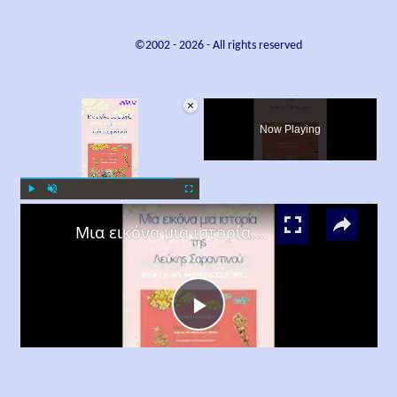
©2002 -
2026
- All rights reserved
×
Now Playing
×
Play
Unmute
Fullscreen
Μια εικόνα μια ιστορία, Λεύκη Σαραντινού
Play
Watch on
Video