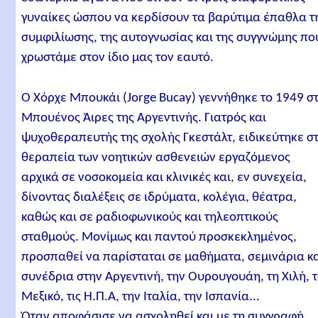
γυναίκες ώσπου να κερδίσουν τα βαρύτιμα έπαθλα τ
συμφιλίωσης, της αυτογνωσίας και της συγγνώμης πο
χρωστάμε στον ίδιο μας τον εαυτό.
Ο Χόρχε Μπουκάι (Jorge Bucay) γεννήθηκε το 1949 σ
Μπουένος Άιρες της Αργεντινής. Γιατρός και
ψυχοθεραπευτής της σχολής Γκεστάλτ, ειδικεύτηκε σ
θεραπεία των νοητικών ασθενειών εργαζόμενος
αρχικά σε νοσοκομεία και κλινικές και, εν συνεχεία,
δίνοντας διαλέξεις σε ιδρύματα, κολέγια, θέατρα,
καθώς και σε ραδιοφωνικούς και τηλεοπτικούς
σταθμούς. Μονίμως και παντού προσκεκλημένος,
προσπαθεί να παρίσταται σε μαθήματα, σεμινάρια κ
συνέδρια στην Αργεντινή, την Ουρουγουάη, τη Χιλή, 
Μεξικό, τις Η.Π.Α, την Ιταλία, την Ισπανία...
Όταν αποφάσισε να ασχοληθεί και με τη συγγραφή,