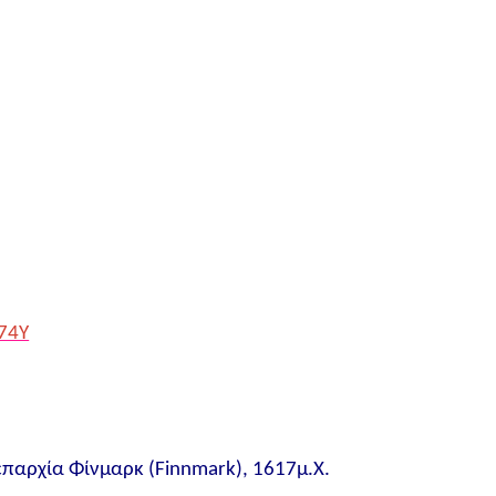
74Y
επαρχία Φίνμαρκ (Finnmark), 1617μ.Χ.