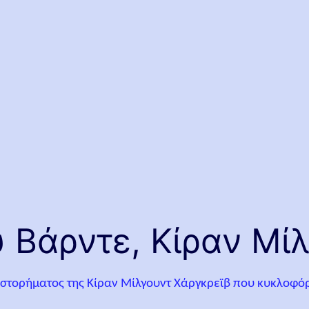
υ Βάρντε, Κίραν Μί
υθιστορήματος της Κίραν Μίλγουντ Χάργκρεϊβ που κυκλοφό