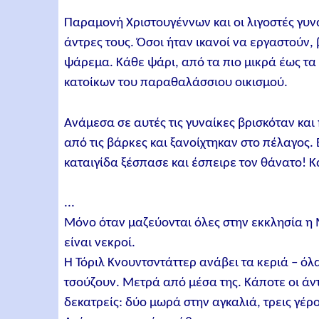
Παραμονή Χριστουγέννων και οι λιγοστές γυν
άντρες τους. Όσοι ήταν ικανοί να εργαστούν, 
ψάρεμα. Κάθε ψάρι, από τα πιο μικρά έως τα 
κατοίκων του παραθαλάσσιου οικισμού.
Ανάμεσα σε αυτές τις γυναίκες βρισκόταν και
από τις βάρκες και ξανοίχτηκαν στο πέλαγος.
καταιγίδα ξέσπασε και έσπειρε τον θάνατο! Κ
...
Μόνο όταν μαζεύονται όλες στην εκκλησία η Μ
είναι νεκροί.
Η Τόριλ Κνουντσντάττερ ανάβει τα κεριά – όλ
τσούζουν. Μετρά από μέσα της. Κάποτε οι άντ
δεκατρείς: δύο μωρά στην αγκαλιά, τρεις γέροι