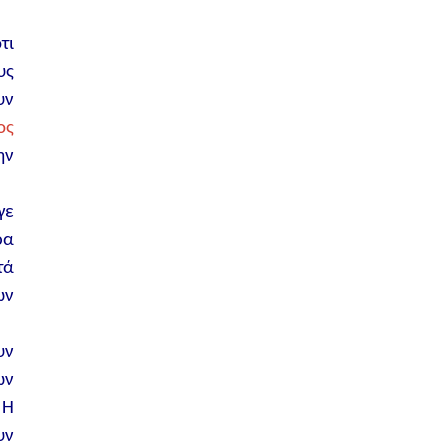
τι
υς
υν
ος
ην
γε
ρα
τά
ων
υν
ων
 Η
υν