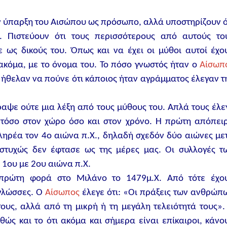
την ύπαρξη του Αισώπου ως πρόσωπο, αλλά υποστηρίζουν ό
ς. Πιστεύουν ότι τους περισσότερους από αυτούς το
 ως δικούς του. Όπως και να έχει οι μύθοι αυτοί έχο
 ακόμα, με το όνομα του. Το πόσο γνωστός ήταν ο
Αίσωπ
αν ήθελαν να πούνε ότι κάποιος ήταν αγράμματος έλεγαν τ
αψε ούτε μια λέξη από τους μύθους του. Απλά τους έλε
 τόσο στον χώρο όσο και στον χρόνο. Η πρώτη απόπει
ληρέα τον 4ο αιώνα π.Χ., δηλαδή σχεδόν δύο αιώνες με
στυχώς δεν έφτασε ως της μέρες μας. Οι συλλογές τ
 1ου με 2ου αιώνα π.Χ.
πρώτη φορά στο Μιλάνο το 1479μ.Χ. Από τότε έχο
 γλώσσες. Ο
Αίσωπος
έλεγε ότι: «Οι πράξεις των ανθρώπ
τους, αλλά από τη μικρή ή τη μεγάλη τελειότητά τους».
θώς και το ότι ακόμα και σήμερα είναι επίκαιροι, κάνο