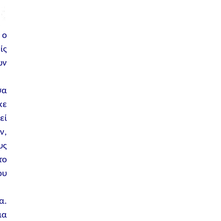
 ο
ίς
ων
σα
κε
εί
ν,
υς
το
ου
α.
ια