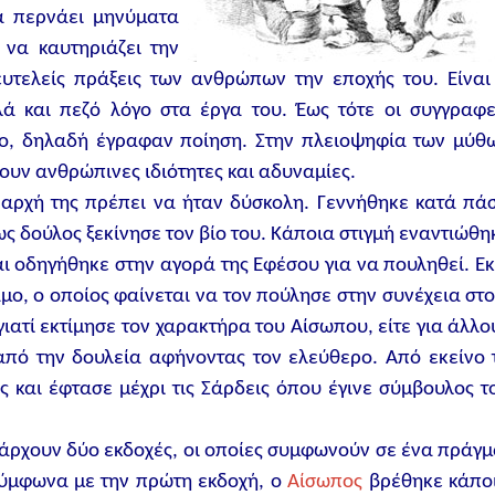
α περνάει μηνύματα
 να καυτηριάζει την
 ευτελείς πράξεις των ανθρώπων την εποχής του. Είναι
ά και πεζό λόγο στα έργα του. Έως τότε οι συγγραφε
γο, δηλαδή έγραφαν ποίηση. Στην πλειοψηφία των μύθ
ουν ανθρώπινες ιδιότητες και αδυναμίες.
 αρχή της πρέπει να ήταν δύσκολη. Γεννήθηκε κατά πά
ως δούλος ξεκίνησε τον βίο του. Κάποια στιγμή εναντιώθη
ι οδηγήθηκε στην αγορά της Εφέσου για να πουληθεί. Εκ
ο, ο οποίος φαίνεται να τον πούλησε στην συνέχεια στο
γιατί εκτίμησε τον χαρακτήρα του Αίσωπου, είτε για άλλο
από την δουλεία αφήνοντας τον ελεύθερο. Από εκείνο 
ς και έφτασε μέχρι τις Σάρδεις όπου έγινε σύμβουλος τ
υπάρχουν δύο εκδοχές, οι οποίες συμφωνούν σε ένα πράγμ
ύμφωνα με την πρώτη εκδοχή, ο
Αίσωπος
βρέθηκε κάπο