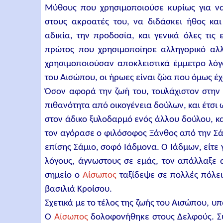
Μύθους που χρησιμοποιούσε κυρίως για ν
στους ακροατές του, να διδάσκει ήθος και
αδικία, την προδοσία, και γενικά όλες τις
πρώτος που χρησιμοποίησε αλληγορικό αλλ
χρησιμοποιούσαν αποκλειστικά έμμετρο λό
του Αισώπου, οι ήρωες είναι ζώα που όμως έχ
Όσον αφορά την ζωή του, τουλάχιστον στην
πιθανότητα από οικογένεια δούλων, και έτσι 
στον άδικο ξυλοδαρμό ενός άλλου δούλου, κα
τον αγόρασε ο φιλόσοφος Ξάνθος από την Σάμ
επίσης Σάμιο, σοφό Ιάδμονα. Ο Ιάδμων, είτε 
λόγους, άγνωστους σε εμάς, τον απάλλαξε 
σημείο ο
Αίσωπος
ταξίδεψε σε πολλές πόλει
βασιλιά Κροίσου.
Σχετικά με το τέλος της ζωής του Αισώπου, 
Ο
Αίσωπος
δολοφονήθηκε στους Δελφούς. Σ