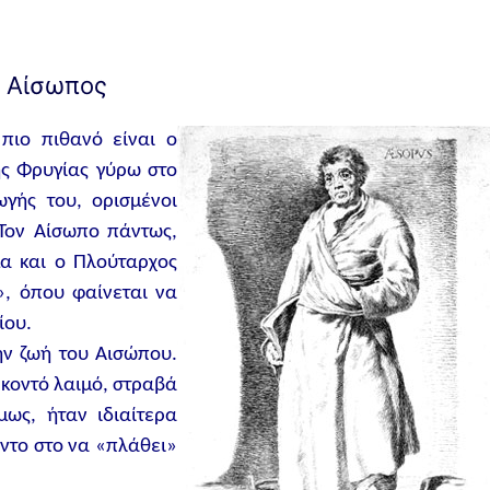
Αίσωπος
 πιο πιθανό είναι ο
ς Φρυγίας γύρω στο
γής του, ορισμένοι
 Τον Αίσωπο πάντως,
α και ο Πλούταρχος
, όπου φαίνεται να
ίου.
ην ζωή του Αισώπου.
 κοντό λαιμό, στραβά
μως, ήταν ιδιαίτερα
έντο στο να «πλάθει»