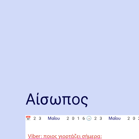
Αίσωπος
📅
23 Μαΐου 2016
🕟
23 Μαΐου 20
Viber: ποιος γιορτάζει σήμερα;