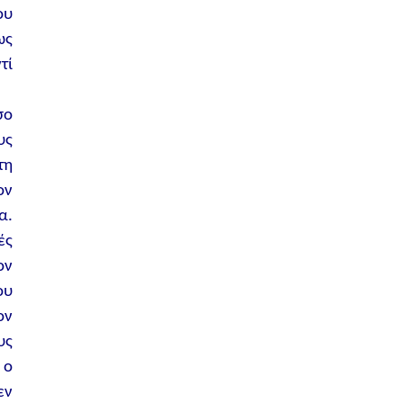
ου
ως
τί
σο
υς
τη
ον
α.
ές
ον
ου
ον
υς
 ο
εν