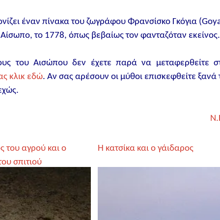
νίζει έναν πίνακα του ζωγράφου Φρανσίσκο Γκόγια (Goya
ν Αίσωπο, το 1778, όπως βεβαίως τον φανταζόταν εκείνος
ους του Αισώπου δεν έχετε παρά να μεταφερθείτε σ
ας κλικ εδώ
. Αν σας αρέσουν οι μύθοι επισκεφθείτε ξανά 
εχώς.
Ν.
ς του αγρού και ο
Η κατσίκα και ο γάιδαρος
του σπιτιού