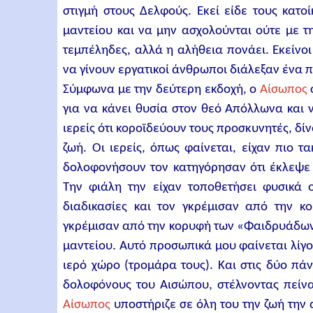
στιγμή στους Δελφούς. Εκεί είδε τους κατ
μαντείου και να μην ασχολούνται ούτε με τ
τεμπέληδες, αλλά η αλήθεια πονάει. Εκείνο
να γίνουν εργατικοί άνθρωποι διάλεξαν ένα 
Σύμφωνα με την δεύτερη εκδοχή, ο
Αίσωπος
για να κάνει θυσία στον θεό Απόλλωνα και 
ιερείς ότι κοροϊδεύουν τους προσκυνητές, δί
ζωή. Οι ιερείς, όπως φαίνεται, είχαν πιο τ
δολοφονήσουν τον κατηγόρησαν ότι έκλεψε 
Την φιάλη την είχαν τοποθετήσει φυσικά ο
διαδικασίες και τον γκρέμισαν από την κ
γκρέμισαν από την κορυφή των «Φαιδρυάδων
μαντείου. Αυτό προσωπικά μου φαίνεται λίγο
ιερό χώρο (τρομάρα τους). Και στις δύο πά
δολοφόνους του Αισώπου, στέλνοντας πείν
Αίσωπος
υποστήριζε σε όλη του την ζωή την 