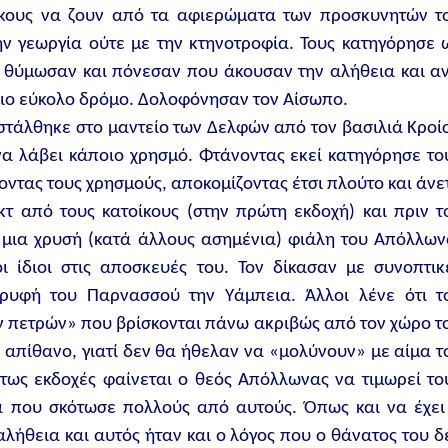
οίκους να ζουν από τα αφιερώματα των προσκυνητών τ
ην γεωργία ούτε με την κτηνοτροφία. Τους κατηγόρησε 
ι θύμωσαν και πόνεσαν που άκουσαν την αλήθεια και αν
πιο εύκολο δρόμο. Δολοφόνησαν τον Αίσωπο.
στάλθηκε στο μαντείο των Δελφών από τον βασιλιά Κροί
να λάβει κάποιο χρησμό. Φτάνοντας εκεί κατηγόρησε το
νοντας τους χρησμούς, αποκομίζοντας έτσι πλούτο και άνε
ακτ από τους κατοίκους (στην πρώτη εκδοχή) και πριν τ
μια χρυσή (κατά άλλους ασημένια) φιάλη του Απόλλων
ι ίδιοι στις αποσκευές του. Τον δίκασαν με συνοπτικ
ορυφή του Παρνασσού την Υάμπεια. Άλλοι λένε ότι τ
 πετρών» που βρίσκονται πάνω ακριβώς από τον χώρο τ
 απίθανο, γιατί δεν θα ήθελαν να «μολύνουν» με αίμα τ
ντως εκδοχές φαίνεται ο θεός Απόλλωνας να τιμωρεί το
α που σκότωσε πολλούς από αυτούς. Όπως και να έχει
αλήθεια και αυτός ήταν και ο λόγος που ο θάνατος του δ