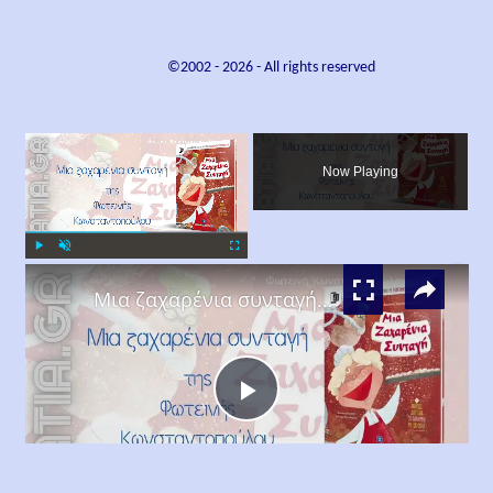
©2002 -
2026
- All rights reserved
×
Now Playing
×
Play
Unmute
Fullscreen
Μια ζαχαρένια συνταγή, Φωτεινή Κωνσταντοπούλου
Play
Watch on
Video