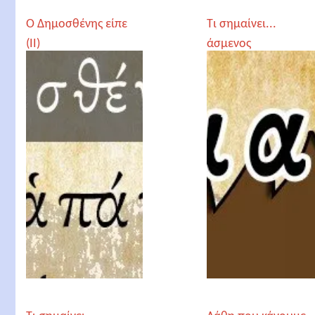
Ο Δημοσθένης είπε
Τι σημαίνει...
(II)
άσμενος