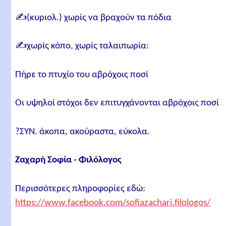
✍️(κυριολ.) χωρίς να βραχούν τα πόδια
✍️χωρίς κόπο, χωρίς ταλαιπωρία:
Πήρε το πτυχίο του αβρόχοις ποσί
Οι υψηλοί στόχοι δεν επιτυγχάνονται αβρόχοις ποσί
?ΣΥΝ. άκοπα, ακούραστα, εύκολα.
Ζαχαρή Σοφία - Φιλόλογος
Περισσότερες πληροφορίες εδώ:
https://www.facebook.com/sofiazachari.filologos/