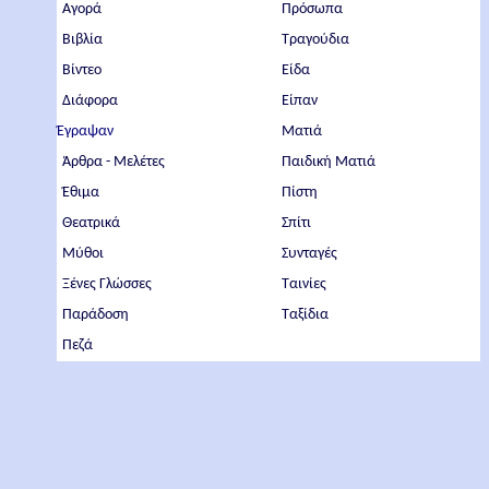
Αγορά
Πρόσωπα
Βιβλία
Τραγούδια
Βίντεο
Είδα
Διάφορα
Είπαν
Έγραψαν
Ματιά
Άρθρα - Μελέτες
Παιδική Ματιά
Έθιμα
Πίστη
Θεατρικά
Σπίτι
Μύθοι
Συνταγές
Ξένες Γλώσσες
Ταινίες
Παράδοση
Ταξίδια
Πεζά