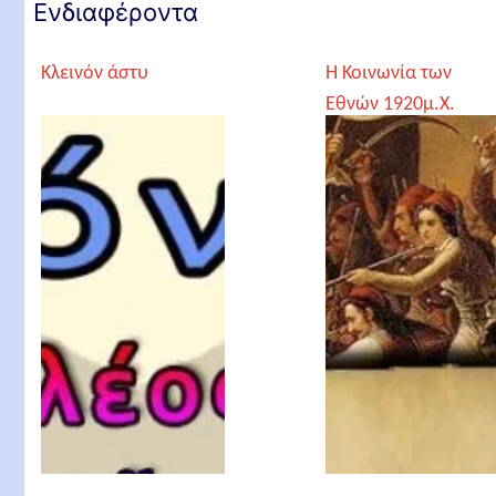
Ενδιαφέροντα
Κλεινόν άστυ
Η Κοινωνία των
Εθνών 1920μ.Χ.