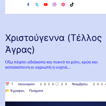
f
x
y
i
p
t
a
o
n
i
i
c
u
s
n
k
e
t
t
t
t
b
u
a
e
o
o
b
g
r
k
o
e
r
e
Χριστούγεννα (Τέλλος
k
a
s
m
t
Άγρας)
Όξω πέφτει αδιάκοπα και πυκνό το χιόνι, κρύα και
κατασκότεινη κι αγριωπή η νυχτιά...
📅
7 Ιανουαρίου 2020
🕟
23 Νοεμβρίου 202
📂
Έγραψαν
Ποιήματα