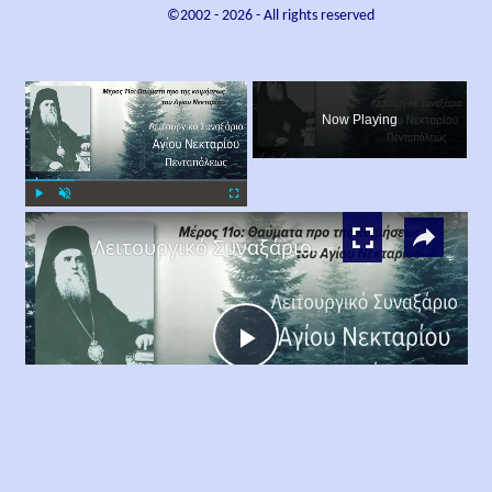
©2002 -
2026
- All rights reserved
×
Now Playing
×
Play
Unmute
Fullscreen
Λειτουργικό Συναξάριο Αγίου Νεκταρίου Πενταπόλεως Μέρος 11ο
Play
Watch on
Video
Λειτουργικό Συναξάριο Αγίου Νεκταρίου