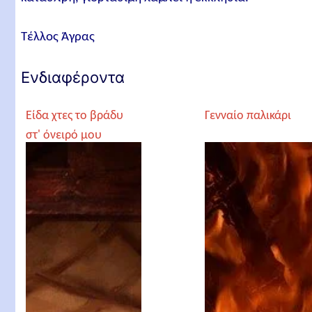
Τέλλος Άγρας
Ενδιαφέροντα
Είδα χτες το βράδυ
Γενναίο παλικάρι
στ' όνειρό μου
(Τέλλος Άγρας)