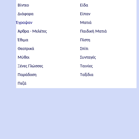
Βίντεο
Είδα
Διάφορα
Είπαν
Έγραψαν
Ματιά
Άρθρα - Μελέτες
Παιδική Ματιά
Έθιμα
Πίστη
Θεατρικά
Σπίτι
Μύθοι
Συνταγές
Ξένες Γλώσσες
Ταινίες
Παράδοση
Ταξίδια
Πεζά