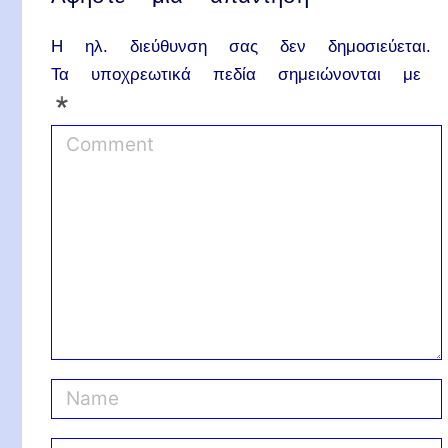
Η ηλ. διεύθυνση σας δεν δημοσιεύεται.
Τα υποχρεωτικά πεδία σημειώνονται με
*
C
o
m
m
e
n
t
N
a