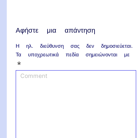
Αφήστε μια απάντηση
Η ηλ. διεύθυνση σας δεν δημοσιεύεται.
Τα υποχρεωτικά πεδία σημειώνονται με
*
C
o
m
m
e
n
t