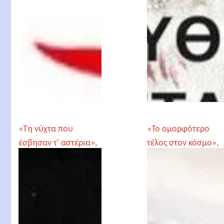
«Τη νύχτα που
«Το ομορφότερο
έσβησαν τ' αστέρια»,
τέλος στον κόσμο»,
Βασίλης
Πολυχρόνης
Παπαθεοδώρου
Κουτσάκης