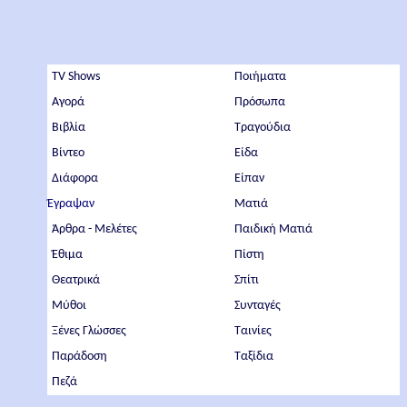
TV Shows
Ποιήματα
Αγορά
Πρόσωπα
Βιβλία
Τραγούδια
Βίντεο
Είδα
Διάφορα
Είπαν
Έγραψαν
Ματιά
Άρθρα - Μελέτες
Παιδική Ματιά
Έθιμα
Πίστη
Θεατρικά
Σπίτι
Μύθοι
Συνταγές
Ξένες Γλώσσες
Ταινίες
Παράδοση
Ταξίδια
Πεζά