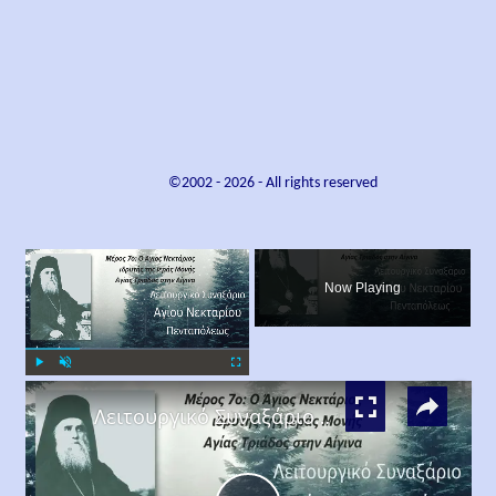
©2002 -
2026
- All rights reserved
×
Now Playing
×
Play
Unmute
Fullscreen
Λειτουργικό Συναξάριο Αγίου Νεκταρίου Πενταπόλεως | Μέρος 7ο