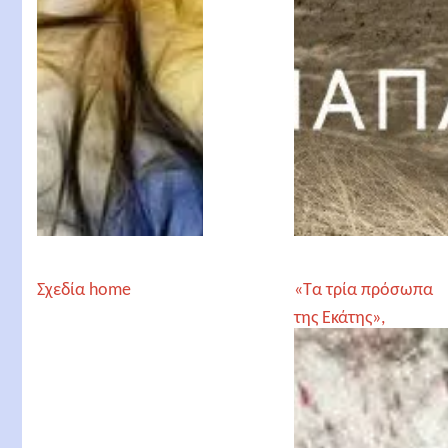
Σχεδία home
«Τα τρία πρόσωπα
της Εκάτης»,
Ελευθερία Μεταξά