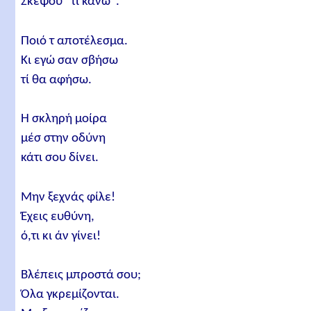
Σκέψου "τί κάνω".
Ποιό τ αποτέλεσμα.
Κι εγώ σαν σβήσω
τί θα αφήσω.
Η σκληρή μοίρα
μέσ στην οδύνη
κάτι σου δίνει.
Μην ξεχνάς φίλε!
Έχεις ευθύνη,
ό,τι κι άν γίνει!
Βλέπεις μπροστά σου;
Όλα γκρεμίζονται.