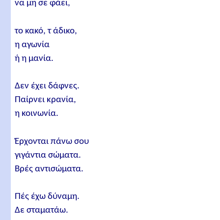
να μη σε φάει,
το κακό, τ άδικο,
η αγωνία
ή η μανία.
Δεν έχει δάφνες.
Παίρνει κρανία,
η κοινωνία.
Έρχονται πάνω σου
γιγάντια σώματα.
Βρές αντισώματα.
Πές έχω δύναμη.
Δε σταματάω.