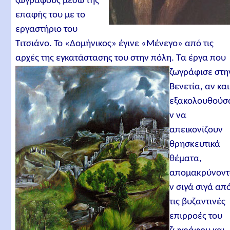
ζωγράφους μέσω της
επαφής του με το
εργαστήριο του
Τιτσιάνο. Το «Δομήνικος» έγινε «Μένεγο» από τις
αρχές της εγκατάστασης του στην πόλη.
Τα έργα που
ζωγράφισε στη
Βενετία, αν και
εξακολουθούσ
ν να
απεικονίζουν
θρησκευτικά
θέματα,
απομακρύνον
ν σιγά σιγά απ
τις βυζαντινές
επιρροές του