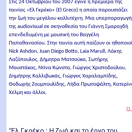
Στις 24 Οκτωβρίου του 2007 έγινε η πρεμιέρα της
ταινίας «Ελ Γκρέκο» (El Greco) η οποία παρουσιάζει
την ζωή του μεγάλου καλλιτέχνη. Μια υπερπαραγωγή
της audiovisual σε σκηνοθεσία του Γιάννη Σμαραγδή
επενδεδυμένη με μουσική του Βαγγέλη
Παπαθανασίου. Στην ταινία αυτή παίζουν οι ηθοποιοί
Nick Ashdon, Juan Diego Botto, Laia Marull, Λάκης
Λαζόπουλος, Δήμητρα Ματσούκα, Σωτήρης
Μουστάκας, Ντίνα Κώνστα, Γιώργος Χριστοδούλου,
Δημήτρης Καλλιβωκάς, Γιώργος Χαραλαμπίδης,
Θοδωρής Ζουμπουλίδης, Λήδα Πρωτοψάλτη, Κατερίν
Χέλμη και άλλοι.
Ο.
“Ελ Γκρέκο : Η ζωή και το έργο του