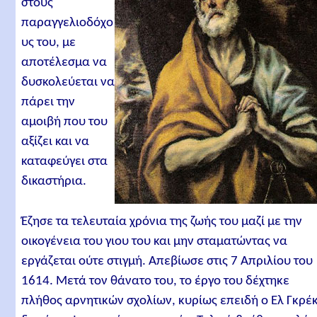
στους
παραγγελιοδόχο
υς του, με
αποτέλεσμα να
δυσκολεύεται να
πάρει την
αμοιβή που του
αξίζει και να
καταφεύγει στα
δικαστήρια.
Έζησε τα τελευταία χρόνια της ζωής του μαζί με την
οικογένεια του γιου του και μην σταματώντας να
εργάζεται ούτε στιγμή. Απεβίωσε στις 7 Απριλίου του
1614. Μετά τον θάνατο του, το έργο του δέχτηκε
πλήθος αρνητικών σχολίων, κυρίως επειδή ο Ελ Γκρέ