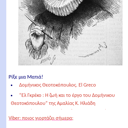
Ρίξε μια Ματιά!
Δομήνικος Θεοτοκόπουλος. El Greco
“Ελ Γκρέκο : Η ζωή και το έργο του Δομήνικου
Θεοτοκόπουλου” της Αμαλίας Κ. Ηλιάδη
Δομήνικος Θεοτοκόπουλος : η καταγωγή
Viber: ποιος γιορτάζει σήμερα;
Για την Κρήτη στα χρόνια του El Greco