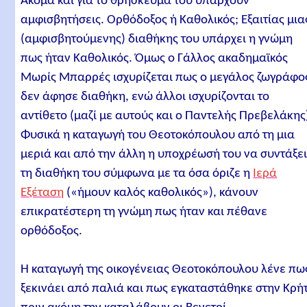
Ακόμα και για το θρήσκευμά του υπάρχουν
αμφισβητήσεις. Ορθόδοξος ή Καθολικός; Εξαιτίας μια
(αμφισβητούμενης) διαθήκης του υπάρχει η γνώμη
πως ήταν Καθολικός. Όμως ο Γάλλος ακαδημαϊκός
Μωρίς Μπαρρές ισχυρίζεται πως ο μεγάλος ζωγράφο
δεν άφησε διαθήκη, ενώ άλλοι ισχυρίζονται το
αντίθετο (μαζί με αυτούς και ο Παντελής Πρεβελάκης
Φυσικά η καταγωγή του Θεοτοκόπουλου από τη μια
μεριά και από την άλλη η υποχρέωσή του να συντάξε
τη διαθήκη του σύμφωνα με τα όσα όριζε η
Ιερά
Εξέταση
(«ήμουν καλός καθολικός»), κάνουν
επικρατέστερη τη γνώμη πως ήταν και πέθανε
ορθόδοξος.
Η καταγωγή της οικογένειας Θεοτοκόπουλου λένε πω
ξεκινάει από παλιά και πως εγκαταστάθηκε στην Κρή