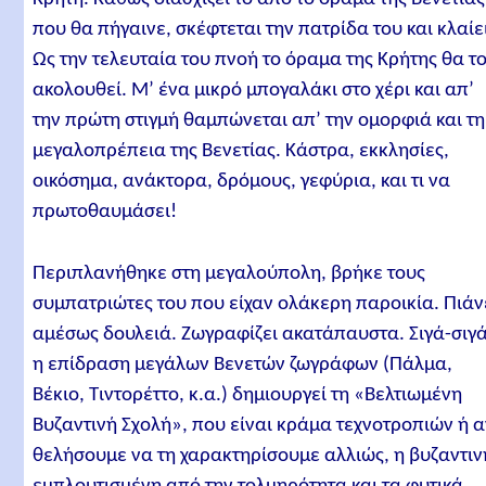
που θα πήγαινε, σκέφτεται την πατρίδα του και κλαίε
Ως την τελευταία του πνοή το όραμα της Κρήτης θα τ
ακολουθεί. Μ’ ένα μικρό μπογαλάκι στο χέρι και απ’
την πρώτη στιγμή θαμπώνεται απ’ την ομορφιά και τη
μεγαλοπρέπεια της Βενετίας. Κάστρα, εκκλησίες,
οικόσημα, ανάκτορα, δρόμους, γεφύρια, και τι να
πρωτοθαυμάσει!
Περιπλανήθηκε στη μεγαλούπολη, βρήκε τους
συμπατριώτες του που είχαν ολάκερη παροικία. Πιάν
αμέσως δουλειά. Ζωγραφίζει ακατάπαυστα. Σιγά-σιγ
η επίδραση μεγάλων Βενετών ζωγράφων (Πάλμα,
Βέκιο, Τιντορέττο, κ.α.) δημιουργεί τη «Βελτιωμένη
Βυζαντινή Σχολή», που είναι κράμα τεχνοτροπιών ή 
θελήσουμε να τη χαρακτηρίσουμε αλλιώς, η βυζαντιν