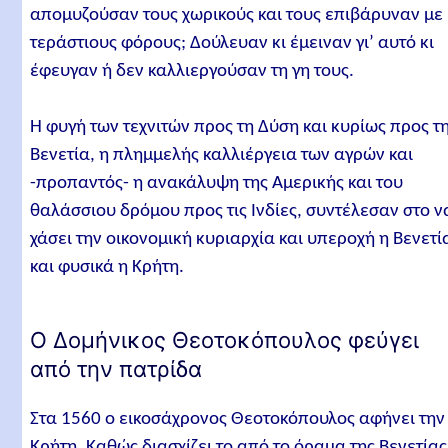
απομυζούσαν τους χωρικούς και τους επιβάρυναν με
τεράστιους φόρους; Δούλευαν κι έμειναν γι’ αυτό κι
έφευγαν ή δεν καλλιεργούσαν τη γη τους.
Η φυγή των τεχνιτών προς τη Δύση και κυρίως προς τ
Βενετία, η πλημμελής καλλιέργεια των αγρών και
-προπαντός- η ανακάλυψη της Αμερικής και του
θαλάσσιου δρόμου προς τις Ινδίες, συντέλεσαν στο ν
χάσει την οικονομική κυριαρχία και υπεροχή η Βενετί
και φυσικά η Κρήτη.
Ο Δομήνικος Θεοτοκόπουλος φεύγει
από την πατρίδα
Στα 1560 ο εικοσάχρονος Θεοτοκόπουλος αφήνει την
Κρήτη. Καθώς διασχίζει το από το όραμα της Βενετίας