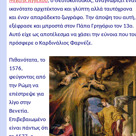
Μιχαήλ Άγγελου
, ο Θεοτοκόπουλος, αναγνωρίζει ένα
ικανότατο αρχιτέκτονα και γλύπτη αλλά ταυτόχρονα
και έναν απαράδεκτο ζωγράφο. Την άποψη του αυτή,
εξέφρασε και μπροστά στον Πάπα Γρηγόριο τον 13ο.
Αυτό είχε ως αποτέλεσμα να χάσει την εύνοια που το
πρόσφερε ο Καρδινάλιος Φαρνέζε.
Πιθανότατα, το
1576,
φεύγοντας από
την Ρώμη να
επέστρεψε για
λίγο στην
Βενετία.
Επιβεβαιωμένο
είναι πάντως ότι