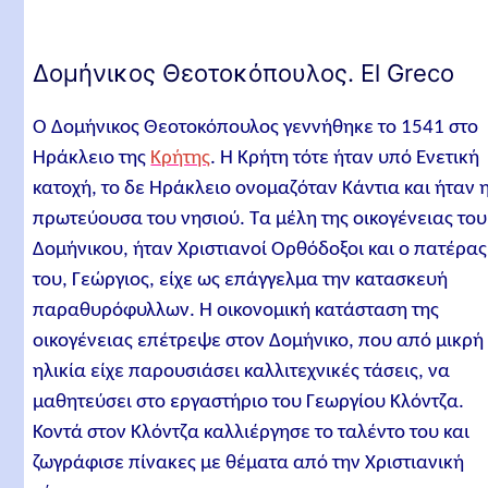
Ο Δομήνικος Θεοτοκόπουλος φεύγει από την
πατρίδα
Δομήνικος Θεοτοκόπουλος. El Greco
Ο Ελ Γκρέκο στη Ρώμη
Ο Ελ Γκρέκο στην Ισπανία
Ο Δομήνικος Θεοτοκόπουλος γεννήθηκε το 1541 στο
Ηράκλειο της
Κρήτης
. Η Κρήτη τότε ήταν υπό Ενετική
Ο Ελ Γκρέκο στο Τολέδο
κατοχή, το δε Ηράκλειο ονομαζόταν Κάντια και ήταν 
Τα τελευταία χρόνια του Ελ Γκρέκο
πρωτεύουσα του νησιού. Τα μέλη της οικογένειας του
Τα κυριότερα έργα του Θεοτοκόπουλου (El Greco)
Δομήνικου, ήταν Χριστιανοί Ορθόδοξοι και ο πατέρας
του, Γεώργιος, είχε ως επάγγελμα την κατασκευή
Ο χαρακτήρας της τέχνης του Θεοτοκόπουλου (El
παραθυρόφυλλων. Η οικονομική κατάσταση της
Greco)
οικογένειας επέτρεψε στον Δομήνικο, που από μικρή
Ο Δομήνικος Θεοτοκόπουλος και η Βυζαντινή
ηλικία είχε παρουσιάσει καλλιτεχνικές τάσεις, να
παράδοση
μαθητεύσει στο εργαστήριο του Γεωργίου Κλόντζα.
El Greco: Ενδεικτική Βιβλιογραφία
Κοντά στον Κλόντζα καλλιέργησε το ταλέντο του και
Σχετικά άρθρα
ζωγράφισε πίνακες με θέματα από την Χριστιανική