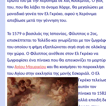
έρωτα του με την Χερόνιμα δε λας Κουέμπας. Ο γιος
του, που θα λάβει το όνομα Χόρχε, θα μεγαλώσει με
μοναδικό γονέα τον Ελ Γκρέκο, αφού η Χερόνιμα
απεβίωσε μετά την γέννηση του.
Το 1579 ο βασιλιάς της Ισπανίας, Φίλιππος ο 2ος,
επισκέπτεται το Τολέδο και γνωρίζεται με τον ζωγρά
του οποίου η φήμη εξαπλώνεται σιγά σιγά σε ολόκλη
την χώρα. Ο Φίλιππος ανέθεσε στον Ελ Γκρέκο να
ζωγραφίσει ένα πίνακα που θα απεικονίζει το μαρτύρ
του
Αγίου Μαυρικίου
και θα κοσμήσει το παρεκκλήσι
του Αγίου στην εκκλησία της μονής Εσκοριάλ.
Ο Ελ
Γκρέκο τελείω
αυτόν τον
πίνακα το 1582
αλλά επειδή δ