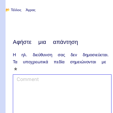
📂
Τέλλος Άγρας
Αφήστε μια απάντηση
Η ηλ. διεύθυνση σας δεν δημοσιεύεται.
Τα υποχρεωτικά πεδία σημειώνονται με
*
C
o
m
m
e