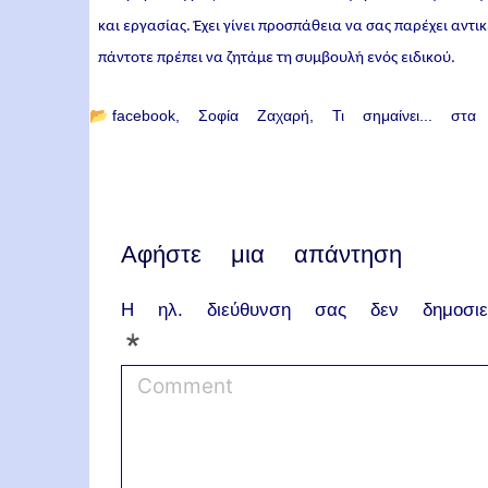
και εργασίας. Έχει γίνει προσπάθεια να σας παρέχει αντ
πάντοτε πρέπει να ζητάμε τη συμβουλή ενός ειδικού.
📂
facebook
Σοφία Ζαχαρή
Τι σημαίνει... στα 
Αφήστε μια απάντηση
Η ηλ. διεύθυνση σας δεν δημοσιεύ
*
C
o
m
m