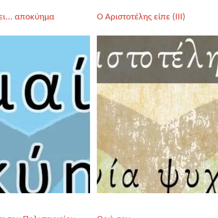
ει... αποκύημα
Ο Αριστοτέλης είπε (IΙI)