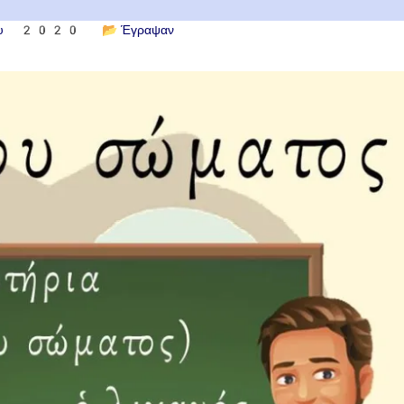
ίου 2020
📂
Έγραψαν