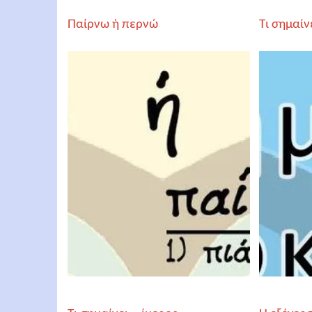
Παίρνω ή περνώ
Τι σημαίν