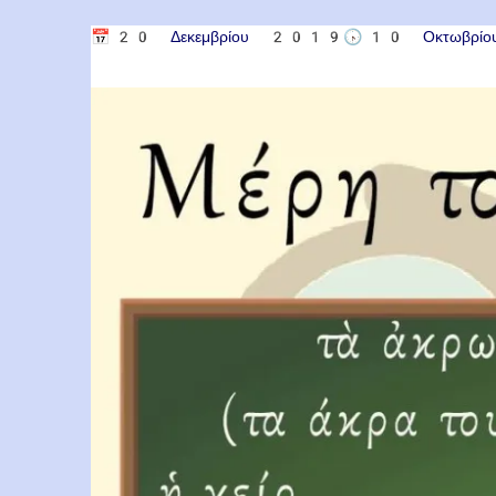
📅
20 Δεκεμβρίου 2019
🕟
10 Οκτωβρ