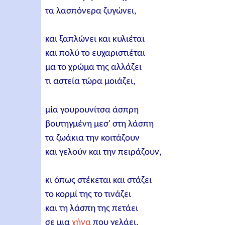
τα λασπόνερα ζυγώνει,
και ξαπλώνει και κυλιέται
και πολύ το ευχαριστιέται
μα το χρώμα της αλλάζει
τι αστεία τώρα μοιάζει,
μία γουρουνίτσα άσπρη
βουτηγμένη μεσ' στη λάσπη
τα ζωάκια την κοιτάζουν
και γελούν και την πειράζουν,
κι όπως στέκεται και στάζει
το κορμί της το τινάζει
και τη λάσπη της πετάει
σε μια
χήνα
που γελάει,