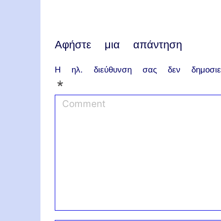
Αφήστε μια απάντηση
Η ηλ. διεύθυνση σας δεν δημοσιεύ
*
C
o
m
m
e
n
t