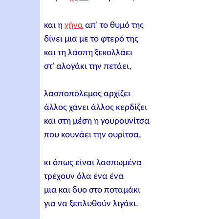
και η
χήνα
απ' το θυμό της
δίνει μια με το φτερό της
και τη λάσπη ξεκολλάει
στ' αλογάκι την πετάει,
λασποπόλεμος αρχίζει
άλλος χάνει άλλος κερδίζει
και στη μέση η γουρουνίτσα
που κουνάει την ουρίτσα,
κι όπως είναι λασπωμένα
τρέχουν όλα ένα ένα
μια και δυο στο ποταμάκι
για να ξεπλυθούν λιγάκι.