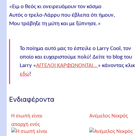
«Ειμ ο θεός κι ονειρευόμουν τον κόσμο
Αυτός ο τρελο-Λάρρυ που έβλεπα ότι ήμουν,
Μου τράβηξε τη μύτη και με ξύπνησε.»
Το ποίημα αυτό μας το έστειλε ο Larry Cool, τον
οποίο και ευχαριστούμε πολύ! Δείτε το blog του
Larry «
ΑΓΓΕΛΟΙ ΚΑΡΦΩΝΟΝΤΑΙ...
» κάνοντας κλικ
εδώ
!
Ενδιαφέροντα
Η σιωπή είναι
Ανέμελος Νεκρός
απαρχή ενός
καινούργιου κόσμου