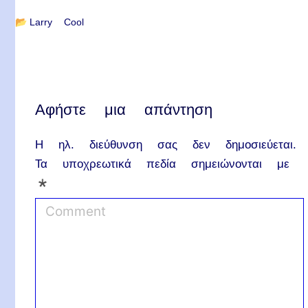
📂
Larry Cool
Αφήστε μια απάντηση
Η ηλ. διεύθυνση σας δεν δημοσιεύεται.
Τα υποχρεωτικά πεδία σημειώνονται με
*
C
o
m
m
e
n