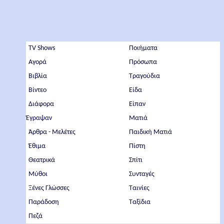
TV Shows
Ποιήματα
Αγορά
Πρόσωπα
Βιβλία
Τραγούδια
Βίντεο
Είδα
Διάφορα
Είπαν
Έγραψαν
Ματιά
Άρθρα - Μελέτες
Παιδική Ματιά
Έθιμα
Πίστη
Θεατρικά
Σπίτι
Μύθοι
Συνταγές
Ξένες Γλώσσες
Ταινίες
Παράδοση
Ταξίδια
Πεζά