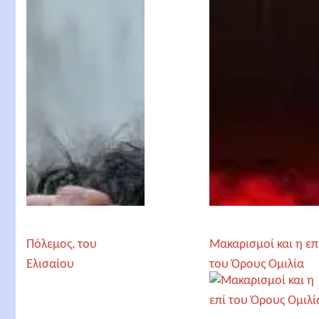
Πόλεμος, του
Μακαρισμοί και η επ
Ελισαίου
του Όρους Ομιλία
Καπαδόπουλου