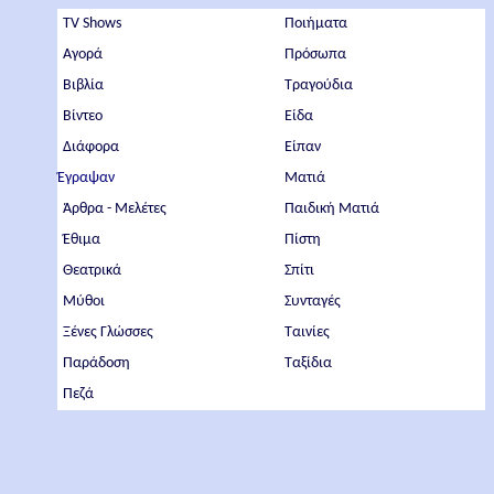
TV Shows
Ποιήματα
Αγορά
Πρόσωπα
Βιβλία
Τραγούδια
Βίντεο
Είδα
Διάφορα
Είπαν
Έγραψαν
Ματιά
Άρθρα - Μελέτες
Παιδική Ματιά
Έθιμα
Πίστη
Θεατρικά
Σπίτι
Μύθοι
Συνταγές
Ξένες Γλώσσες
Ταινίες
Παράδοση
Ταξίδια
Πεζά