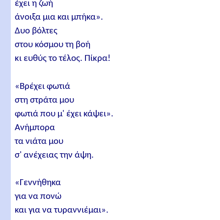
έχει η ζωή
άνοιξα μια και μπήκα».
Δυο βόλτες
στου κόσμου τη βοή
κι ευθύς το τέλος. Πίκρα!
«Βρέχει φωτιά
στη στράτα μου
φωτιά που μ' έχει κάψει».
Ανήμπορα
τα νιάτα μου
σ' ανέχειας την άψη.
«Γεννήθηκα
για να πονώ
και για να τυραννιέμαι».