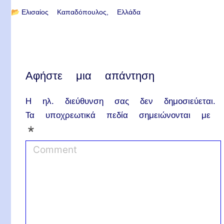
📂
Ελισαίος Καπαδόπουλος
Ελλάδα
Αφήστε μια απάντηση
Η ηλ. διεύθυνση σας δεν δημοσιεύεται.
Τα υποχρεωτικά πεδία σημειώνονται με
*
C
o
m
m
e
n