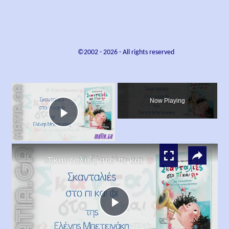
©2002 -
2026
- All rights reserved
×
Now Playing
Play
×
Video
«Σκανταλιές στο πι και φι», Ελένη Μπετεινάκη
Play