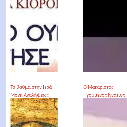
Το θαύμα στην Ιερά
Ο Μακαριστός
Μονή Αναλήψεως
Ηγούμενος Ιγνάτιος
Ράκσα - аббат
Игнатий Ракса