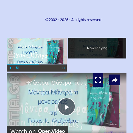
©2002 -
2026
- All rights reserved
×
Now Playing
×
Play
Unmute
Fullscreen
«Μάντρα, Μάντρα, τι μαγειρεύεις;», Γιώτα Κ. Αλεξάνδρου
Play
Watch on