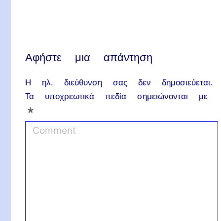
Αφήστε μια απάντηση
Η ηλ. διεύθυνση σας δεν δημοσιεύεται.
Τα υποχρεωτικά πεδία σημειώνονται με
*
C
o
m
m
e
n
t