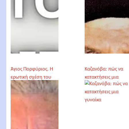
Άγιος Πορφύριος. Η
Καζανόβα: πώς να
ερωτική σχέση του
κατακτήσεις μια
ανδρόγυνου
γυναίκα