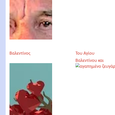
Βαλεντίνος
Του Αγίου
Βαλεντίνου και
όποιος αντέξει