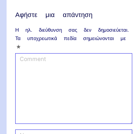
Αφήστε μια απάντηση
Η ηλ. διεύθυνση σας δεν δημοσιεύεται.
Τα υποχρεωτικά πεδία σημειώνονται με
*
C
o
m
m
e
n
t
N