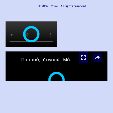
©2002 -
2026
- All rights reserved
×
×
Παππού, σ’ αγαπώ, Μάρω Θεοδωράκη
Watch on
Παππού, σ’ αγαπώ, Μάρω Θεοδωράκη