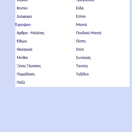
Βιβλία
Τραγούδια
Βίντεο
Είδα
Διάφορα
Είπαν
Έγραψαν
Ματιά
Άρθρα - Μελέτες
Παιδική Ματιά
Έθιμα
Πίστη
Θεατρικά
Σπίτι
Μύθοι
Συνταγές
Ξένες Γλώσσες
Ταινίες
Παράδοση
Ταξίδια
Πεζά