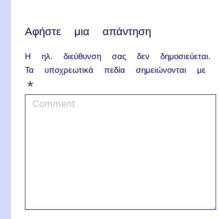
Αφήστε μια απάντηση
Η ηλ. διεύθυνση σας δεν δημοσιεύεται.
Τα υποχρεωτικά πεδία σημειώνονται με
*
C
o
m
m
e
n
t