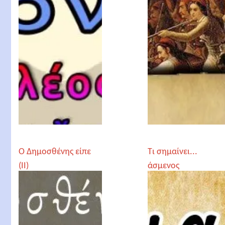
Ο Δημοσθένης είπε
Τι σημαίνει...
(II)
άσμενος