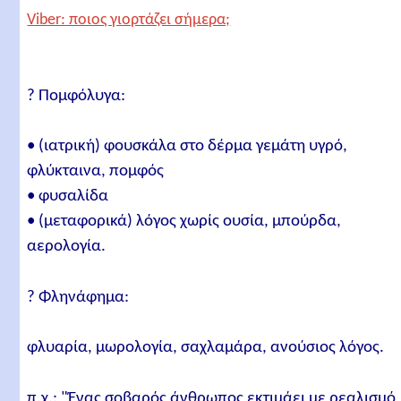
Viber: ποιος γιορτάζει σήμερα;
? Πομφόλυγα:
• (ιατρική) φουσκάλα στο δέρμα γεμάτη υγρό,
φλύκταινα, πομφός
• φυσαλίδα
• (μεταφορικά) λόγος χωρίς ουσία, μπούρδα,
αερολογία.
? Φληνάφημα:
φλυαρία, μωρολογία, σαχλαμάρα, ανούσιος λόγος.
π.χ.: "Ένας σοβαρός άνθρωπος εκτιμάει με ρεαλισμό