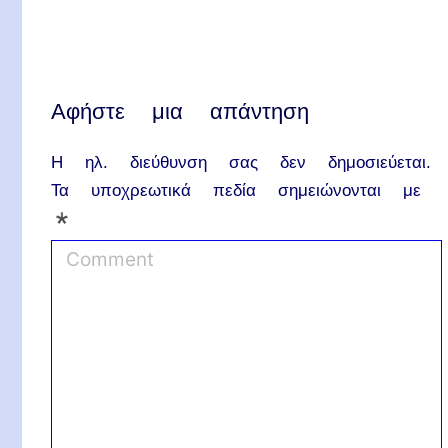
Αφήστε μια απάντηση
Η ηλ. διεύθυνση σας δεν δημοσιεύεται.
Τα υποχρεωτικά πεδία σημειώνονται με
*
C
o
m
m
e
n
t