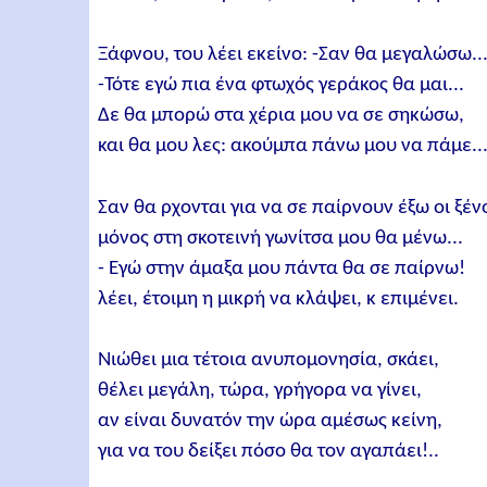
Ξάφνου, του λέει εκείνο: -Σαν θα μεγαλώσω..
-Τότε εγώ πια ένα φτωχός γεράκος θα μαι...
Δε θα μπορώ στα χέρια μου να σε σηκώσω,
και θα μου λες: ακούμπα πάνω μου να πάμε..
Σαν θα ρχονται για να σε παίρνουν έξω οι ξένο
μόνος στη σκοτεινή γωνίτσα μου θα μένω...
- Εγώ στην άμαξα μου πάντα θα σε παίρνω!
λέει, έτοιμη η μικρή να κλάψει, κ επιμένει.
Νιώθει μια τέτοια ανυπομονησία, σκάει,
θέλει μεγάλη, τώρα, γρήγορα να γίνει,
αν είναι δυνατόν την ώρα αμέσως κείνη,
για να του δείξει πόσο θα τον αγαπάει!..