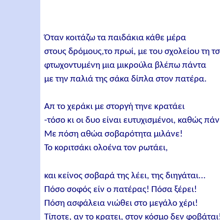
Όταν κοιτάζω τα παιδάκια κάθε μέρα
στους δρόμους,το πρωί, με του σχολείου τη τ
φτωχοντυμένη μια μικρούλα βλέπω πάντα
με την παλιά της σάκα δίπλα στον πατέρα.
Απ το χεράκι με στοργή τηνε κρατάει
-τόσο κι οι δυο είναι ευτυχισμένοι, καθώς πάνε
Με πόση αθώα σοβαρότητα μιλάνε!
Το κοριτσάκι ολοένα τον ρωτάει,
και κείνος σοβαρά της λέει, της διηγάται...
Πόσο σοφός είν ο πατέρας! Πόσα ξέρει!
Πόση ασφάλεια νιώθει στο μεγάλο χέρι!
Τίποτε, αν το κρατει, στον κόσμο δεν φοβάται!