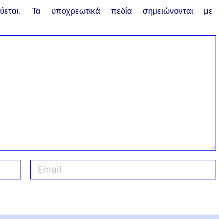
εται.
Τα υποχρεωτικά πεδία σημειώνονται με
E
m
a
i