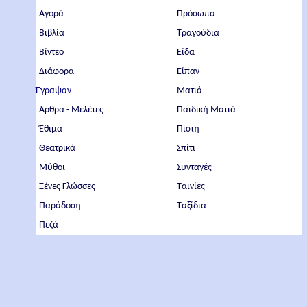
Αγορά
Πρόσωπα
Βιβλία
Τραγούδια
Βίντεο
Είδα
Διάφορα
Είπαν
Έγραψαν
Ματιά
Άρθρα - Μελέτες
Παιδική Ματιά
Έθιμα
Πίστη
Θεατρικά
Σπίτι
Μύθοι
Συνταγές
Ξένες Γλώσσες
Ταινίες
Παράδοση
Ταξίδια
Πεζά