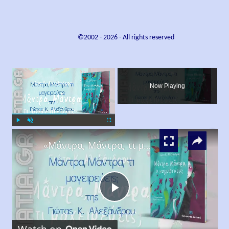
©2002 -
2026
- All rights reserved
×
Now Playing
×
Play
Unmute
Fullscreen
«Μάντρα, Μάντρα, τι μαγειρεύεις;», Γιώτα Κ. Αλεξάνδρου
Play