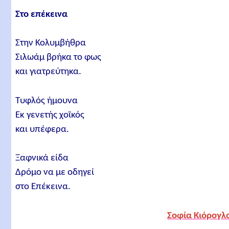
Στο επέκεινα
Στην Κολυμβήθρα
Σιλωάμ βρήκα το φως
και γιατρεύτηκα.
Τυφλός ήμουνα
Εκ γενετής χοϊκός
και υπέφερα.
Ξαφνικά είδα
Δρόμο να με οδηγεί
στο Επέκεινα.
Σοφία Κιόρογλ