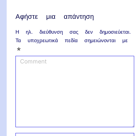
Αφήστε μια απάντηση
Η ηλ. διεύθυνση σας δεν δημοσιεύεται.
Τα υποχρεωτικά πεδία σημειώνονται με
*
C
o
m
m
e
n
t