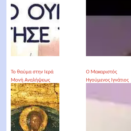
Το θαύμα στην Ιερά
Ο Μακαριστός
Μονή Αναλήψεως
Ηγούμενος Ιγνάτιος
Ράκσα - аббат
Игнатий Ракса