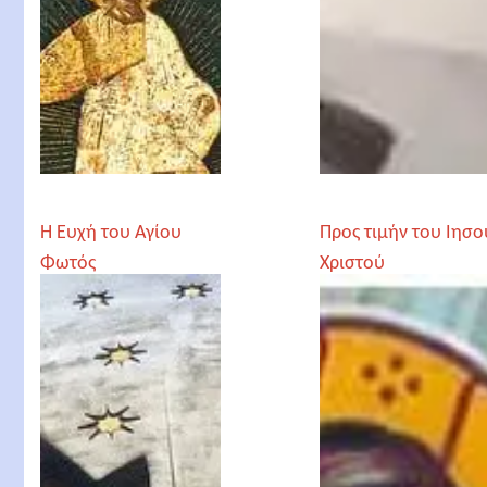
Η Ευχή του Αγίου
Προς τιμήν του Ιησο
Φωτός
Χριστού