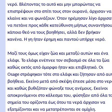
νερό. Βλέποντας το αυτό και μην μπορώντας να
επιστρέψουν στο σπίτι τους στον ουρανό, άρχισαν να
κλαίνε και να φωνάζουν. Όταν ηρέμησαν λίγο άρχισα
να πετάνε προς κάθε κατεύθυνση μήπως συναντήσο
κάποιο θεό να τους βοηθήσει, αλλά δεν βρήκαν
κανένα. Η γη ήταν έρημη και παντού υπήρχε νερό.
Μαζί τους όμως είχαν ζώα και μεταξύ αυτών και ένα
ελάφι. Το ελάφι ενέπνεε τον σεβασμό σε όλα τα ζώα
καθώς εκτός από όμορφο ήταν και επιβλητικό. Οι
Osage στράφηκαν τότε στο ελάφι και ζήτησαν από αυ
βοήθεια. Εκείνο μετά από σκέψη έπεσε μέσα στο νερ
και καθώς βυθιζόταν φώναξε τους ανέμους. Εκείνοι
αποκρινόμενοι στο κάλεσμα του, φύσηξαν από όλα τ
σημεία του ορίζοντα έως ότου τα νερά άρχισαν να
εξατμίζονται και να μετατρέπονται σε ομίχλη.