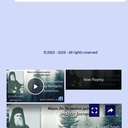
©2002 -
2026
- All rights reserved
×
Now Playing
Play
×
Video
Λειτουργικό Συναξάριο Αγίου Νεκταρίου Πενταπόλεως | Μέρος 2ο: Τα παιδικά χρόνια του Αγίου Νεκταρίου