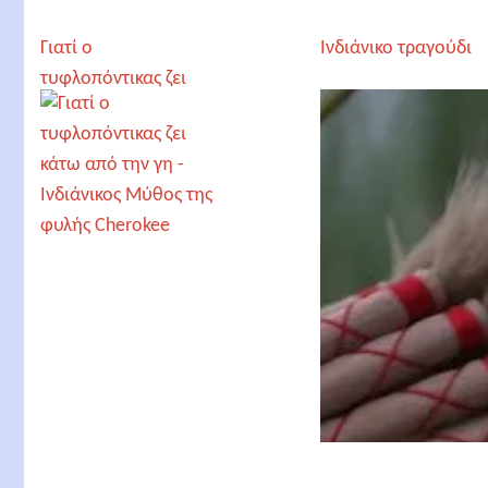
Γιατί ο
Ινδιάνικο τραγούδι
τυφλοπόντικας ζει
κάτω από την γη -
Ινδιάνικος Μύθος της
φυλής Cherokee