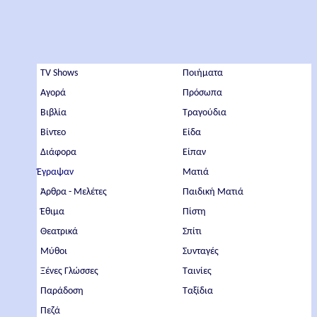
TV Shows
Ποιήματα
Αγορά
Πρόσωπα
Βιβλία
Τραγούδια
Βίντεο
Είδα
Διάφορα
Είπαν
Έγραψαν
Ματιά
Άρθρα - Μελέτες
Παιδική Ματιά
Έθιμα
Πίστη
Θεατρικά
Σπίτι
Μύθοι
Συνταγές
Ξένες Γλώσσες
Ταινίες
Παράδοση
Ταξίδια
Πεζά