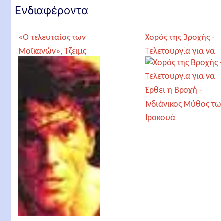
Ενδιαφέροντα
«Ο τελευταίος των
Χορός της Βροχής -
Μοϊκανών», Τζέιμς
Τελετουργία για να
Φένιμορ Κούπερ -
Έρθει η Βροχή -
«The last of the
Ινδιάνικος Μύθος
Mohicans», James
των Ιροκουά
Fenimore Cooper