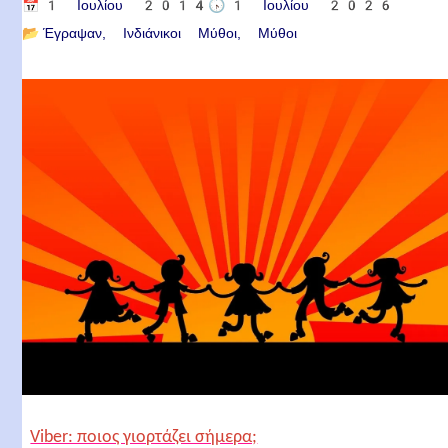
📅
1 Ιουλίου 2014
🕟
1 Ιουλίου 2026
📂
Έγραψαν
Ινδιάνικοι Μύθοι
Μύθοι
Viber: ποιος γιορτάζει σήμερα;