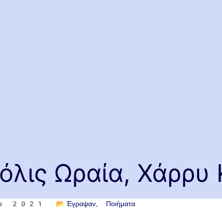
όλις Ωραία, Χάρρυ
του 2021
📂
Έγραψαν
Ποιήματα