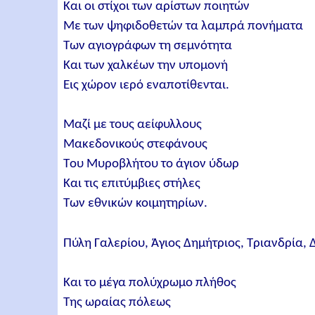
Και οι στίχοι των αρίστων ποιητών
Mε των ψηφιδοθετών τα λαμπρά πονήματα
Tων αγιογράφων τη σεμνότητα
Και των χαλκέων την υπομονή
Εις χώρον ιερό εναποτίθενται.
Μαζί με τους αείφυλλους
Μακεδονικούς στεφάνους
Tου Μυροβλήτου το άγιον ύδωρ
Και τις επιτύμβιες στήλες
Tων εθνικών κοιμητηρίων.
Πύλη Γαλερίου, Άγιος Δημήτριος, Τριανδρία, Δ
Και το μέγα πολύχρωμο πλήθος
Της ωραίας πόλεως