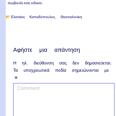
συμβουλή ενός ειδικού.
📂
Ελισαίος Καπαδόπουλος
Θεσσαλονίκη
Αφήστε μια απάντηση
Η ηλ. διεύθυνση σας δεν δημοσιεύεται.
Τα υποχρεωτικά πεδία σημειώνονται με
*
C
o
m
m
e