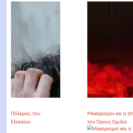
Καπαδόπουλου
Πόλεμος, του
Μακαρισμοί και η επ
Ελισαίου
του Όρους Ομιλία
Καπαδόπουλου