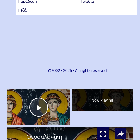
Παράδοση
Ταξίδια
Πεζά
©2002 -
2026
- All rights reserved
×
Now Playing
Play
×
Video
Θεσσαλονίκη