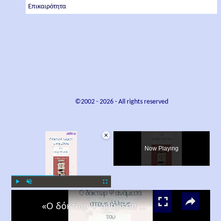
Επικαιρότητα
©2002 -
2026
- All rights reserved
×
Now Playing
×
Play
Unmute
Fullscreen
«Ο δόκτωρ Ψ ανάμεσα στους άλλους», Σωτήρης Παστάκας