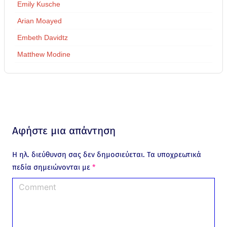
Emily Kusche
Arian Moayed
Embeth Davidtz
Matthew Modine
Αφήστε μια απάντηση
Η ηλ. διεύθυνση σας δεν δημοσιεύεται.
Τα υποχρεωτικά
πεδία σημειώνονται με
*
C
o
m
m