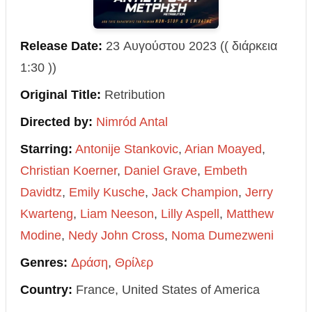
Release Date:
23 Αυγούστου 2023 (( διάρκεια
1:30 ))
Original Title:
Retribution
Directed by:
Nimród Antal
Starring:
Antonije Stankovic
,
Arian Moayed
,
Christian Koerner
,
Daniel Grave
,
Embeth
Davidtz
,
Emily Kusche
,
Jack Champion
,
Jerry
Kwarteng
,
Liam Neeson
,
Lilly Aspell
,
Matthew
Modine
,
Nedy John Cross
,
Noma Dumezweni
Genres:
Δράση
,
Θρίλερ
Country:
France, United States of America