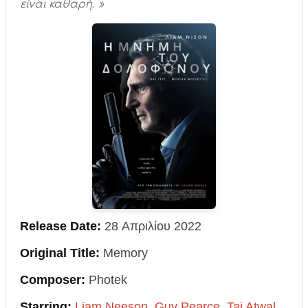
είναι καθαρή. »
Release Date:
28 Απριλίου 2022
Original Title:
Memory
Composer:
Photek
Starring:
Liam Neeson
,
Guy Pearce
,
Taj Atwal
,