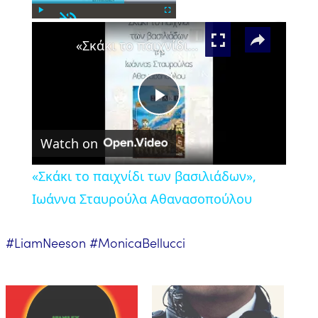
Unmute
×
Play
Fullscreen
«Σκάκι το παιχνίδι των βασιλιάδων», Ιωάννα Σταυρούλα Αθανασοπούλου
Play
Watch on
Video
«Σκάκι το παιχνίδι των βασιλιάδων»,
Ιωάννα Σταυρούλα Αθανασοπούλου
#LiamNeeson #MonicaBellucci