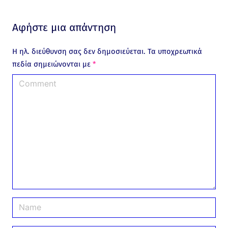
Αφήστε μια απάντηση
Η ηλ. διεύθυνση σας δεν δημοσιεύεται.
Τα υποχρεωτικά
πεδία σημειώνονται με
*
C
o
m
m
e
n
t
N
a