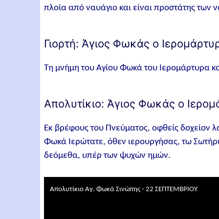
πλοία από ναυάγιο και είναι προστάτης των 
Γιορτή: Άγιος Φωκάς ο Ιερομάρτ
Τη μνήμη του Αγίου Φωκά του Ιερομάρτυρα κα
Απολυτίκιο: Άγιος Φωκάς ο Ιερο
Εκ βρέφους του Πνεύματος, οφθείς δοχείον 
Φωκά Ιερώτατε, όθεν ιερουργήσας, τω Σωτήρι 
δεόμεθα, υπέρ των ψυχών ημών.
Απολυτίκιο Αγ. Φωκά Σινώπης - 22 ΣΕΠΤΕΜΒΡΙΟΥ