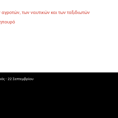
 αγροτών, των ναυτικών και των ταξιδιωτών
κηπουρό
ός - 22 Σεπτεμβρίου