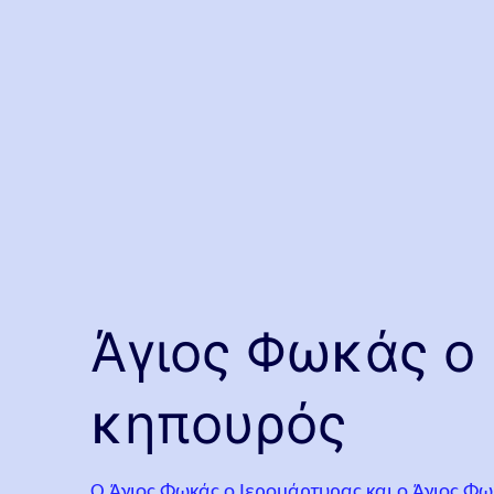
Άγιος Φωκάς ο 
κηπουρός
Ο Άγιος Φωκάς ο Ιερομάρτυρας και ο Άγιος Φω