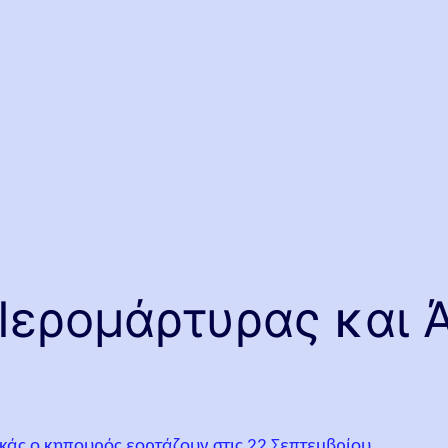
Ιερομάρτυρας και 
κάς ο κηπουρός εορτάζουν στις 22 Σεπτεμβρίου.