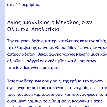
στις 4 Νοεμβρίου.
Άγιος Ιωαννίκιος ο Μεγάλος, ο εν
Ολύμπω. Απολυτίκιο
Tην επίγειον δόξαν, πάτερ, κατέλειπες καταυγασθείς
τη ελλάμψει της επινοίας Θεού, όθεν έφανας εν γη ω
άστρον άδυτον· θείας φωνής γαρ ως Μωσής μυστικώ
αξιωθείς, ισάγγελος ανεδείχθης και δωρημάτων
ταμείον, Ιωαννίκιε μακάριε.
Ταις των δακρύων σου ροαίς, της ερήμου το άγονον
εγεώργησας· και τοις εκ βάθους στεναγμοίς, εις εκατ
τους πόνους εκαρποφόρησας· και γέγονας φωστήρ, τ
οικουμένη λάμπων τοις θαύμασιν, Ιωαννίκιε Πατήρ