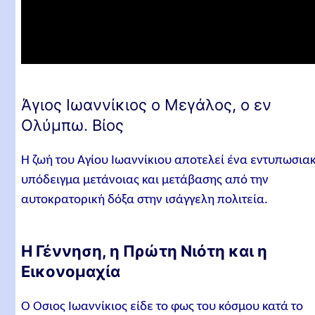
Ίδρυση Μοναστηριών και Ιαματικές Δυνάμεις
Η Υπερφυσική Σφαίρα και η Ομολογία της Πίστεως
Η Αρετή της Ταπεινοφροσύνης
Έλεγχος των Εικονομάχων και η Δύναμη επί των
Άγιος Ιωαννίκιος ο Μεγάλος, ο εν
Ζώων
Ολύμπω. Βίος
Η Σύσταση στον Εικονομάχο Θεόφιλο
Η Κοίμηση και η Αιώνια Ανάπαυση
Η ζωή του Αγίου Iωαννίκιου αποτελεί ένα εντυπωσια
υπόδειγμα μετάνοιας και μετάβασης από την
Άγιος Ιωαννίκιος ο Μεγάλος, ο εν Ολύμπω. Γιορτή
αυτοκρατορική δόξα στην ισάγγελη πολιτεία.
Άγιος Ιωαννίκιος ο Μεγάλος, ο εν Ολύμπω.
Απολυτίκιο
Η Γέννηση, η Πρώτη Νιότη και η
Σχετικά άρθρα
Εικονομαχία
Ο Όσιος Ιωαννίκιος είδε το φως του κόσμου κατά το