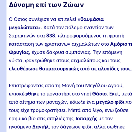
Δύναμη επί των Ζώων
Ο Όσιος συνέχισε να επιτελεί
«θαυμάσια
μεγαλώτατα»
. Κατά τον πόλεμο εναντίον των
Σαρακηνών στα
838
, πληροφορούμενος τη φρικτή
κατάσταση των χριστιανών αιχμαλώτων στο
Αμόριο τ
Φρυγίας
, έχυσε δάκρυα συμπόνιας. Την επόμενη
νύκτα, φανερώθηκε στους αιχμαλώτους και τους
ελευθέρωσε θαυματουργικώς από τις αλυσίδες τους
Επιστρέφοντας από τη Μονή του Μεγάλου Αγρού,
επισκέφθηκε το μοναστήρι στο νησί
Θάσιο
. Εκεί, μετ
από αίτημα των μοναχών, έδιωξε ένα
μεγάλο φίδι
πο
τους είχε τρομοκρατήσει. Μετά από λίγο, ενώ ζούσε
ερημικό βίο στις σπηλιές της
Τοπαρχής
με τον
ηγούμενο
Δανιήλ
, τον δάγκωσε φίδι, αλλά σώθηκε