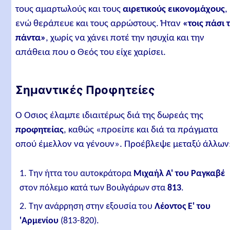
τους αμαρτωλούς και τους
αιρετικούς εικονομάχους
,
ενώ θεράπευε και τους αρρώστους. Ήταν
«τοις πάσι 
πάντα»
, χωρίς να χάνει ποτέ την ησυχία και την
απάθεια που ο Θεός του είχε χαρίσει.
Σημαντικές Προφητείες
Ο Όσιος έλαμπε ιδιαιτέρως διά της δωρεάς της
προφητείας
, καθώς «προείπε και διά τα πράγματα
οπού έμελλον να γένουν». Προέβλεψε μεταξύ άλλων
Την ήττα του αυτοκράτορα
Μιχαήλ Α' του Ραγκαβέ
στον πόλεμο κατά των Βουλγάρων στα
813
.
Την ανάρρηση στην εξουσία του
Λέοντος Ε' του
'Αρμενίου
(813-820).