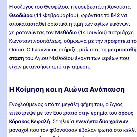
Η σύζυγος του Θεοφίλου, η ευσεβεστάτη Αυγούστα
Θεοδώρα
(11 Φεβρουαρίου), φρόντισε το
842
να
αποκατασταθεί οριστικά η τιμή των αγίων εικόνων,
χειροτονώντας τον
Μεθόδιο
(14 Ιουνίου) πατριάρχη
Κωνσταντινουπόλεως, σύμφωνα με την προφητεία τ
Οσίου. Ο Ιωαννίκιος στήριξε, μάλιστα, τη
μετριοπαθή
στάση
του Αγίου Μεθοδίου έναντι των ιερέων που
είχαν μετανοήσει από την αίρεση.
Η Κοίμηση και η Αιώνια Ανάπαυση
Ενοχλούμενος από τη μεγάλη φήμη του, ο Άγιος
επέστρεψε με τον Ευστράτιο στην ερημία του
όρους
Κόρακος Κεφαλή
. Σε ηλικία
ενενήντα δύο χρόνων
,
μοναχοί που τον φθονούσαν έβαλαν φωτιά στο κελλί