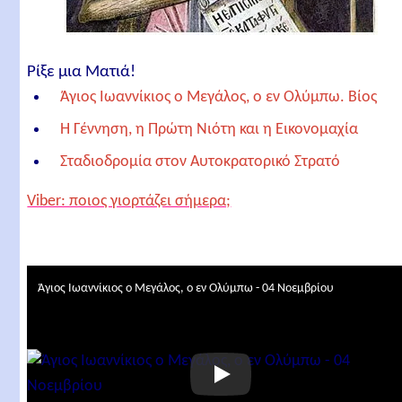
Ρίξε μια Ματιά!
Άγιος Ιωαννίκιος ο Μεγάλος, ο εν Ολύμπω. Βίος
Η Γέννηση, η Πρώτη Νιότη και η Εικονομαχία
Σταδιοδρομία στον Αυτοκρατορικό Στρατό
Η Μετάνοια και η Αποχώρηση στα Όρη
Viber: ποιος γιορτάζει σήμερα;
Η Θεία Φωνή και οι Πρώτοι Ασκητές
Ασκητική Προπαίδευση και Ησυχία
Μονήρης Βίος και Σκληροί Αγώνες
Άγιος Ιωαννίκιος ο Μεγάλος, ο εν Ολύμπω - 04 Νοεμβρίου
Η Λήψη του Σχήματος και η Ολοκλήρωση της
Αγωγής
Η Δράση στον Κόσμο και τα Προφητικά Χαρίσματα
Σημαντικές Προφητείες