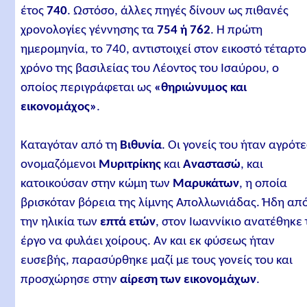
έτος
740
. Ωστόσο, άλλες πηγές δίνουν ως πιθανές
χρονολογίες γέννησης τα
754 ή 762
. Η πρώτη
ημερομηνία, το 740, αντιστοιχεί στον εικοστό τέταρτο
χρόνο της βασιλείας του Λέοντος του Ισαύρου, ο
οποίος περιγράφεται ως
«θηριώνυμος και
εικονομάχος»
.
Καταγόταν από τη
Βιθυνία
. Οι γονείς του ήταν αγρότε
ονομαζόμενοι
Μυριτρίκης
και
Αναστασώ
, και
κατοικούσαν στην κώμη των
Μαρυκάτων
, η οποία
βρισκόταν βόρεια της λίμνης Απολλωνιάδας. Ήδη απ
την ηλικία των
επτά ετών
, στον Ιωαννίκιο ανατέθηκε 
έργο να φυλάει χοίρους. Αν και εκ φύσεως ήταν
ευσεβής, παρασύρθηκε μαζί με τους γονείς του και
προσχώρησε στην
αίρεση των εικονομάχων
.