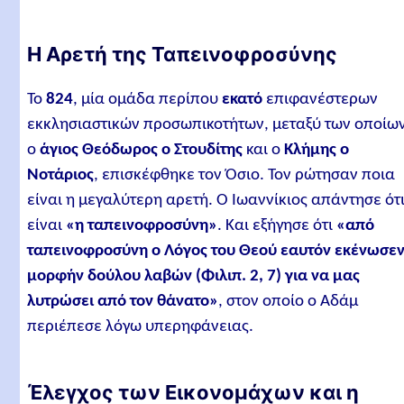
Η Αρετή της Ταπεινοφροσύνης
Το
824
, μία ομάδα περίπου
εκατό
επιφανέστερων
εκκλησιαστικών προσωπικοτήτων, μεταξύ των οποίω
ο
άγιος Θεόδωρος ο Στουδίτης
και ο
Κλήμης ο
Νοτάριος
, επισκέφθηκε τον Όσιο. Τον ρώτησαν ποια
είναι η μεγαλύτερη αρετή. Ο Ιωαννίκιος απάντησε ότ
είναι
«η ταπεινοφροσύνη»
. Και εξήγησε ότι
«από
ταπεινοφροσύνη ο Λόγος του Θεού εαυτόν εκένωσε
μορφήν δούλου λαβών (Φιλιπ. 2, 7) για να μας
λυτρώσει από τον θάνατο»
, στον οποίο ο Αδάμ
περιέπεσε λόγω υπερηφάνειας.
Έλεγχος των Εικονομάχων και η