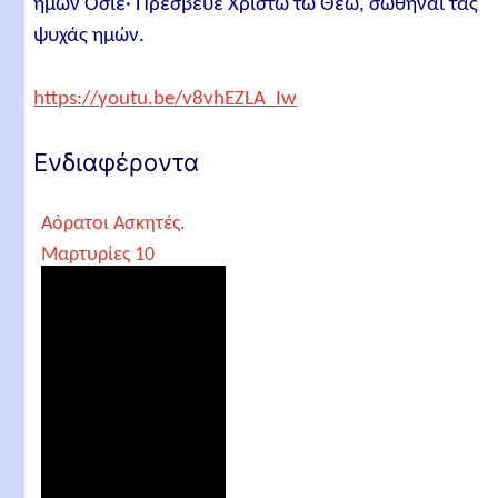
ημών Όσιε· Πρέσβευε Χριστώ τω Θεώ, σωθήναι τας
ψυχάς ημών.
https://youtu.be/v8vhEZLA_Iw
Ενδιαφέροντα
Αόρατοι Ασκητές.
Μαρτυρίες 10
Γερόντων και
Προσκυνητών που
τους συνάντησαν