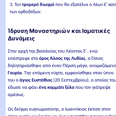
Τον
τρομερό διωγμό
που θα εξαπέλυε ο Λέων Ε' κατ
των ορθοδόξων.
Ίδρυση Μοναστηριών και Ιαματικές
Δυνάμεις
Στην αρχή της βασιλείας του Λέοντος Ε΄, ενώ
επέστρεφε στο
όρος Άλσος της Λυδίας
, ο Όσιος
δηλητηριάσθηκε από έναν Πέρση μάγο, ονομαζόμεν
Γουρία
. Την επόμενη νύχτα, εμφανίσθηκε στον ύπνο
του ο
άγιος Ευστάθιος
(20 Σεπτεμβρίου), ο οποίος το
έδωσε να φάει
ένα κομμάτι ξύλο
που τον γιάτρεψε
αμέσως.
Ως δείγμα ευγνωμοσύνης, ο Ιωαννίκιος έκτισε στον