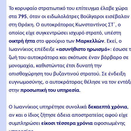
Το κορυφαίο στρατιωτικό του επίτευγμα έλαβε χώρα
στα
795
, όταν οι ειδωλολάτρες Βούλγαροι εισέβαλαν
στη Θράκη. Ο αυτοκράτορας Κωνσταντίνος ΣΤ΄, ο
οποίος είχε συγκεντρώσει ισχυρό στρατό, υπέστη
οικτρή ήττα
στο φρούριο των
Μαρκελλών
. Εκεί, ο
Ιωαννίκιος επέδειξε
«ασυνήθιστο ηρωισμό»
: έσωσε 
ζωή του αυτοκράτορα και σκότωσε έναν βάρβαρο σε
μονομαχία, καθιστώντας έτσι δυνατή την
οπισθοχώρηση του βυζαντινού στρατού. Σε ένδειξη
ευγνωμοσύνης, ο αυτοκράτορας θέλησε να τον εντάξ
στην
προσωπική του υπηρεσία
.
Ο Ιωαννίκιος υπηρέτησε συνολικά
δεκαεπτά χρόνια
,
αν και ο ίδιος ζήτησε άδεια αποστρατείας αφού είχε
συμπληρώσει
είκοσι τέσσερα χρόνια
αφοσιωμένης