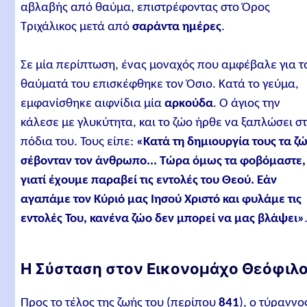
αβλαβής από θαύμα, επιστρέφοντας στο Όρος
Τριχάλικος μετά από
σαράντα ημέρες
.
Σε μία περίπτωση, ένας μοναχός που αμφέβαλε για τ
θαύματά του επισκέφθηκε τον Όσιο. Κατά το γεύμα,
εμφανίσθηκε αιφνίδια μία
αρκούδα
. Ο άγιος την
κάλεσε με γλυκύτητα, και το ζώο ήρθε να ξαπλώσει σ
πόδια του. Τους είπε:
«Κατά τη δημιουργία τους τα ζ
σέβονταν τον άνθρωπο... Τώρα όμως τα φοβόμαστε,
γιατί έχουμε παραβεί τις εντολές του Θεού. Εάν
αγαπάμε τον Κύριό μας Ιησού Χριστό και φυλάμε τις
εντολές Του, κανένα ζώο δεν μπορεί να μας βλάψει»
Η Σύσταση στον Εικονομάχο Θεόφιλ
Προς το τέλος της ζωής του (περίπου
841
), ο τύραννο