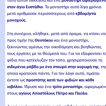
τόπο αυτόν εκκλησία και ένα
μοναστήρι αφιερωμέν
στον άγιο Ευστάθιο
. Το μοναστήρι αυτό λίγα χρόνια
μετά αριθμούσε περισσότερους από
εβδομήντα
μοναχούς
.
Στη συνέχεια, κλήθηκε, μετά από όραμα, να κτίσει ν
προς τιμήν της
Θεοτόκου
και ένα μοναστήρι,
ξεκινώντας αμέσως την οικοδόμηση και βοηθώντας
τους εργάτες με τα θαύματά του. Για να εξαφανίσει τ
φίδια που κατέκλυζαν τον τόπο, χρησιμοποιούσε τη
σιδερένια ράβδο με ένα σταυρό στην κορυφή της
, τη
οποία κρατούσε πάντα. Για τον λόγο αυτό, τιμάται
έκτοτε ως
προστάτης κατά των φιδιών και κάθε
ιοβόλου
. Ίδρυσε και ένα
τρίτο μοναστήρι
, αφιερωμέν
στους
αγίους Αποστόλους Πέτρο και Παύλο
.