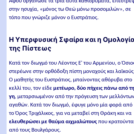
Αφού οργάνωσε τα τρία αυτά καθιδρύματα, επέστρε
στην ησυχία, «μόνος τω Θεώ μόνω προσομιλών», σε
τόπο που γνώριζε μόνον ο Ευστράτιος.
Η Υπερφυσική Σφαίρα και η Ομολογί
της Πίστεως
Κατά τον διωγμό του Λέοντος Ε' του Αρμενίου, ο Όσιο
στερέωνε στην ορθόδοξη πίστη μοναχούς και λαϊκούς
Ο μαθητής του Ευστράτιος, μπαίνοντας αθόρυβα στο
κελλί του, τον είδε
μετέωρο, δύο πήχεις πάνω από τ
γη
, μεταρσιωμένον από την πρόγευση των μελλόντω
αγαθών. Κατά τον διωγμό, έφυγε μόνο μία φορά από
το Όρος Τριχάλικος, για να μεταβεί στη Θράκη και να
ελευθερώσει με θαύμα αιχμαλώτους
που κρατούντα
από τους Βουλγάρους.