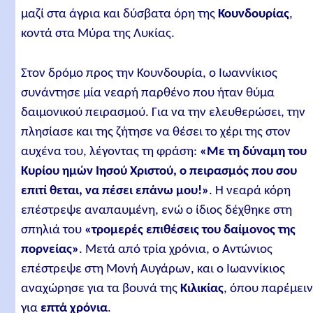
μαζί στα άγρια και δύσβατα όρη της
Κουνδουρίας
,
κοντά στα Μύρα της Λυκίας.
Στον δρόμο προς την Κουνδουρία, ο Ιωαννίκιος
συνάντησε μία νεαρή παρθένο που ήταν θύμα
δαιμονικού πειρασμού. Για να την ελευθερώσει, την
πλησίασε και της ζήτησε να θέσει το χέρι της στον
αυχένα του, λέγοντας τη φράση:
«Με τη δύναμη του
Κυρίου ημών Ιησού Χριστού, ο πειρασμός που σου
επιτί θεται, να πέσει επάνω μου!»
. Η νεαρά κόρη
επέστρεψε αναπαυμένη, ενώ ο ίδιος δέχθηκε στη
σπηλιά του
«τρομερές επιθέσεις του δαίμονος της
πορνείας»
. Μετά από τρία χρόνια, ο Αντώνιος
επέστρεψε στη Μονή Αυγάρων, και ο Ιωαννίκιος
αναχώρησε για τα βουνά της
Κιλικίας
, όπου παρέμει
για
επτά χρόνια
.