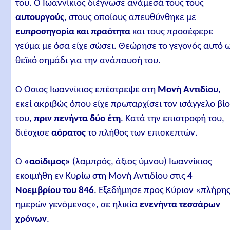
του. Ο Ιωαννίκιος διέγνωσε ανάμεσά τους τους
αυτουργούς
, στους οποίους απευθύνθηκε με
ευπροσηγορία και πραότητα
και τους προσέφερε
γεύμα με όσα είχε σώσει. Θεώρησε το γεγονός αυτό 
θεϊκό σημάδι για την ανάπαυσή του.
Ο Όσιος Ιωαννίκιος επέστρεψε στη
Μονή Αντιδίου
,
εκεί ακριβώς όπου είχε πρωταρχίσει τον ισάγγελο βί
του,
πριν πενήντα δύο έτη
. Κατά την επιστροφή του,
διέσχισε
αόρατος
το πλήθος των επισκεπτών.
Ο
«αοίδιμος»
(λαμπρός, άξιος ύμνου) Ιωαννίκιος
εκοιμήθη εν Κυρίω στη Μονή Αντιδίου στις
4
Νοεμβρίου του 846
. Εξεδήμησε προς Κύριον «πλήρη
ημερών γενόμενος», σε ηλικία
ενενήντα τεσσάρων
χρόνων
.