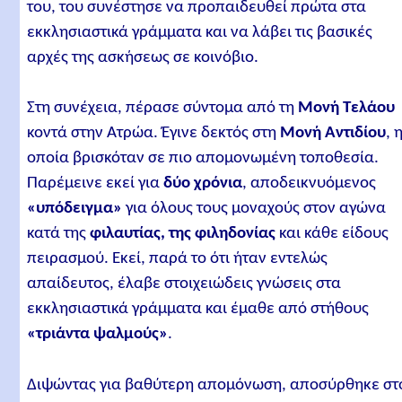
του, του συνέστησε να προπαιδευθεί πρώτα στα
εκκλησιαστικά γράμματα και να λάβει τις βασικές
αρχές της ασκήσεως σε κοινόβιο.
Στη συνέχεια, πέρασε σύντομα από τη
Μονή Τελάου
κοντά στην Ατρώα. Έγινε δεκτός στη
Μονή Αντιδίου
, 
οποία βρισκόταν σε πιο απομονωμένη τοποθεσία.
Παρέμεινε εκεί για
δύο χρόνια
, αποδεικνυόμενος
«υπόδειγμα»
για όλους τους μοναχούς στον αγώνα
κατά της
φιλαυτίας, της φιληδονίας
και κάθε είδους
πειρασμού. Εκεί, παρά το ότι ήταν εντελώς
απαίδευτος, έλαβε στοιχειώδεις γνώσεις στα
εκκλησιαστικά γράμματα και έμαθε από στήθους
«τριάντα ψαλμούς»
.
Διψώντας για βαθύτερη απομόνωση, αποσύρθηκε στ