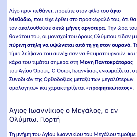
Λίγο πριν πεθάνει, προείπε στον φίλο του
άγιο
Μεθόδιο
, που είχε έρθει στο προσκέφαλό του, ότι θα
τον ακολουθούσε
οκτώ μήνες αργότερα
. Την ώρα το
θανάτου του, οι μοναχοί του όρους Ολύμπου είδαν
μ
πύρινη στήλη να υψώνεται από τη γη στον ουρανό
. 
τίμια λείψανά του συνέχισαν να θαυματουργούν, και
κάρα του τιμάται σήμερα στη
Μονή Παντοκράτορος
του Αγίου Όρους. Ο Όσιος Ιωαννίκιος εγκωμιάζεται σ
Συνοδικόν της Ορθοδοξίας μεταξύ των μεγαλύτερων
ομολογητών και χαρακτηρίζεται
«προφητικώτατος»
.
Άγιος Ιωαννίκιος ο Μεγάλος, ο εν
Ολύμπω. Γιορτή
Τη μνήμη του Αγίου Ιωαννικίου του Μεγάλου τιμούμε