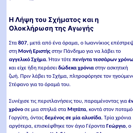
Η Λήψη του Σχήματος και η
Ολοκλήρωση της Αγωγής
Στα
807
, μετά από ένα όραμα, ο Ιωαννίκιος επέστρε
στη
Μονή Εριστής
στην Πάνδημο για να λάβει το
αγγελικό Σχήμα
. Ήταν τότε
πενήντα τεσσάρων χρόν
και είχε ήδη περάσει
δώδεκα χρόνια
στην ασκητική
ζωή. Πριν λάβει το Σχήμα, πληροφόρησε τον ηγούμεν
Στέφανο για το όραμά του.
Συνέχισε τις περιπλανήσεις του, παραμένοντας για
έ
χρόνο
σε μια σπηλιά στα
Μητάτα
, κοντά στον ποταμό
Γοργύτη, όντας
δεμένος σε μία αλυσίδα
. Τρία χρόνια
αργότερα, επισκέφθηκε τον άγιο Γέροντα
Γεώργιο
, ο