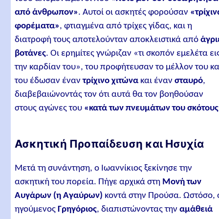
από άνθρωπον»
. Αυτοί οι ασκητές φορούσαν
«τρίχιν
φορέματα»
, φτιαγμένα από τρίχες γίδας, και η
διατροφή τους αποτελούνταν αποκλειστικά από
άγρι
βοτάνες
. Οι ερημίτες γνώριζαν «τι σκοπόν εμελέτα ει
την καρδίαν του», του προφήτευσαν το μέλλον του κα
του έδωσαν έναν
τρίχινο χιτώνα
και έναν
σταυρό
,
διαβεβαιώνοντάς τον ότι αυτά θα τον βοηθούσαν
στους αγώνες του
«κατά των πνευμάτων του σκότου
Ασκητική Προπαίδευση και Ησυχία
Μετά τη συνάντηση, ο Ιωαννίκιος ξεκίνησε την
ασκητική του πορεία. Πήγε αρχικά στη
Μονή των
Αυγάρων (η Αγαύρων)
κοντά στην Προύσα. Ωστόσο, 
ηγούμενος
Γρηγόριος
, διαπιστώνοντας την
αμάθειά