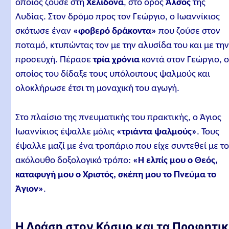
οποίος ζούσε στη
Χελιδόνα
, στο όρος
Άλσος
της
Λυδίας. Στον δρόμο προς τον Γεώργιο, ο Ιωαννίκιος
σκότωσε έναν
«φοβερό δράκοντα»
που ζούσε στον
ποταμό, κτυπώντας τον με την αλυσίδα του και με τη
προσευχή. Πέρασε
τρία χρόνια
κοντά στον Γεώργιο, 
οποίος του δίδαξε τους υπόλοιπους ψαλμούς και
ολοκλήρωσε έτσι τη μοναχική του αγωγή.
Στο πλαίσιο της πνευματικής του πρακτικής, ο Άγιος
Ιωαννίκιος έψαλλε μόλις
«τριάντα ψαλμούς»
. Τους
έψαλλε μαζί με ένα τροπάριο που είχε συντεθεί με τ
ακόλουθο δοξολογικό τρόπο:
«Η ελπίς μου ο Θεός,
καταφυγή μου ο Χριστός, σκέπη μου το Πνεύμα το
Άγιον»
.
Η Δράση στον Κόσμο και τα Προφητι