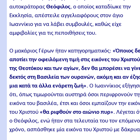
αυτοκράτορας
Θεόφιλος
, ο οποίος καταδίωκε την
Εκκλησία, απέστειλε αγγελιαφόρους στον άγιο
Ιωαννίκιο για να λάβει συμβουλές, καθώς είχε
αμφιβολίες για τις πεποιθήσεις του.
Ο μακάριος Γέρων ήταν κατηγορηματικός:
«Όποιος δ
αποτίει την οφειλόμενη τιμή στις εικόνες του Χριστού
της Θεοτόκου και των αγίων, δεν θα μπορέσει να γίν
δεκτός στη Βασιλεία των ουρανών, ακόμη και αν έζη
μια κατά τα άλλα ενάρετη ζωή»
. Ο Ιωαννίκιος εξήγησ
ότι, όπως τιμωρούνται αυστηρά όσοι περιφρονούν τη
εικόνα του βασιλέα, έτσι και όσοι εμπαίζουν την εικό
του Χριστού
«θα ριφθούν στο αιώνιο πυρ»
. Λέγεται ό
ο Θεόφιλος, ενώ ήταν στα τελευταία του τον επόμεν
χρόνο, ασπάσθηκε μία εικόνα του Χριστού με δάκρυα