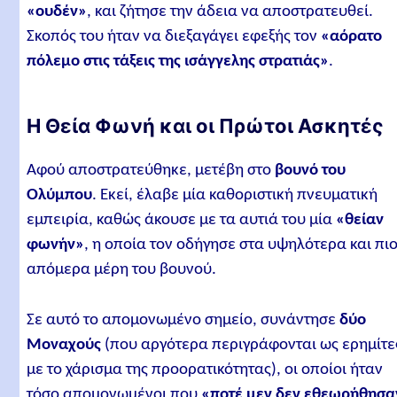
«ουδέν»
, και ζήτησε την άδεια να αποστρατευθεί.
Σκοπός του ήταν να διεξαγάγει εφεξής τον
«αόρατο
πόλεμο στις τάξεις της ισάγγελης στρατιάς»
.
Η Θεία Φωνή και οι Πρώτοι Ασκητές
Αφού αποστρατεύθηκε, μετέβη στο
βουνό του
Ολύμπου
. Εκεί, έλαβε μία καθοριστική πνευματική
εμπειρία, καθώς άκουσε με τα αυτιά του μία
«θείαν
φωνήν»
, η οποία τον οδήγησε στα υψηλότερα και πι
απόμερα μέρη του βουνού.
Σε αυτό το απομονωμένο σημείο, συνάντησε
δύο
Μοναχούς
(που αργότερα περιγράφονται ως ερημίτε
με το χάρισμα της προορατικότητας), οι οποίοι ήταν
τόσο απομονωμένοι που
«ποτέ μεν δεν εθεωρήθησα