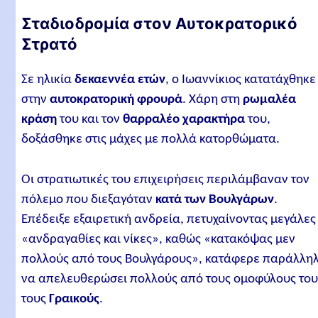
Σταδιοδρομία στον Αυτοκρατορικό
Στρατό
Σε ηλικία
δεκαεννέα ετών
, ο Ιωαννίκιος κατατάχθηκε
στην
αυτοκρατορική φρουρά
. Χάρη στη
ρωμαλέα
κράση
του και τον
θαρραλέο χαρακτήρα
του,
δοξάσθηκε στις μάχες με πολλά κατορθώματα.
Οι στρατιωτικές του επιχειρήσεις περιλάμβαναν τον
πόλεμο που διεξαγόταν
κατά των Βουλγάρων
.
Επέδειξε εξαιρετική ανδρεία, πετυχαίνοντας μεγάλες
«ανδραγαθίες και νίκες», καθώς «κατακόψας μεν
πολλούς από τους Βουλγάρους», κατάφερε παράλλη
να απελευθερώσει πολλούς από τους ομοφύλους του
τους
Γραικούς
.