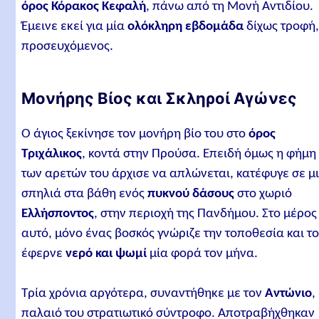
όρος Κόρακος Κεφαλή
, πάνω από τη Μονή Αντιδίου.
Έμεινε εκεί για μία
ολόκληρη εβδομάδα
δίχως τροφή
προσευχόμενος.
Μονήρης Βίος και Σκληροί Αγώνες
Ο άγιος ξεκίνησε τον μονήρη βίο του στο
όρος
Τριχάλικος
, κοντά στην Προύσα. Επειδή όμως η φήμη
των αρετών του άρχισε να απλώνεται, κατέφυγε σε μ
σπηλιά στα βάθη ενός
πυκνού δάσους
στο χωριό
Ελλήσποντος
, στην περιοχή της Πανδήμου. Στο μέρος
αυτό, μόνο ένας βοσκός γνώριζε την τοποθεσία και τ
έφερνε
νερό και ψωμί
μία φορά τον μήνα.
Τρία χρόνια αργότερα, συναντήθηκε με τον
Αντώνιο
,
παλαιό του στρατιωτικό σύντροφο. Αποτραβήχθηκαν