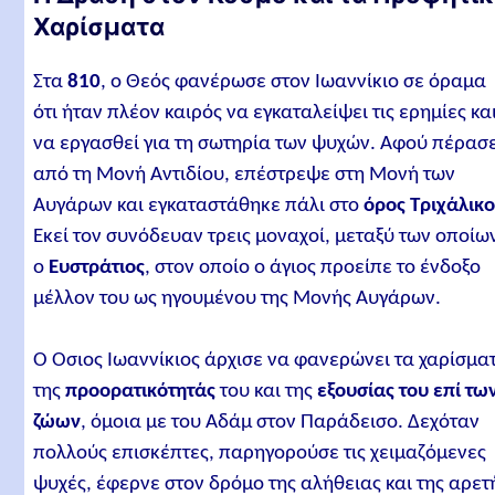
Χαρίσματα
Στα
810
, ο Θεός φανέρωσε στον Ιωαννίκιο σε όραμα
ότι ήταν πλέον καιρός να εγκαταλείψει τις ερημίες κα
να εργασθεί για τη σωτηρία των ψυχών. Αφού πέρασ
από τη Μονή Αντιδίου, επέστρεψε στη Μονή των
Αυγάρων και εγκαταστάθηκε πάλι στο
όρος Τριχάλικο
Εκεί τον συνόδευαν τρεις μοναχοί, μεταξύ των οποίω
ο
Ευστράτιος
, στον οποίο ο άγιος προείπε το ένδοξο
μέλλον του ως ηγουμένου της Μονής Αυγάρων.
Ο Όσιος Ιωαννίκιος άρχισε να φανερώνει τα χαρίσμα
της
προορατικότητάς
του και της
εξουσίας του επί τω
ζώων
, όμοια με του Αδάμ στον Παράδεισο. Δεχόταν
πολλούς επισκέπτες, παρηγορούσε τις χειμαζόμενες
ψυχές, έφερνε στον δρόμο της αλήθειας και της αρετ