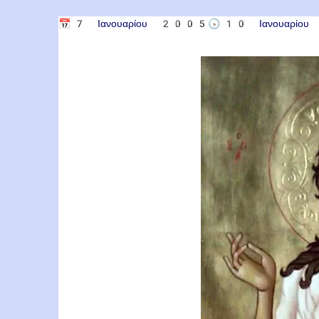
📅
7 Ιανουαρίου 2005
🕟
10 Ιανουαρί