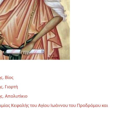
ς. Βίος
ς. Γιορτή
ς. Απολυτίκιο
 Τιμίας Κεφαλής του Αγίου Ιωάννου του Προδρόμου και