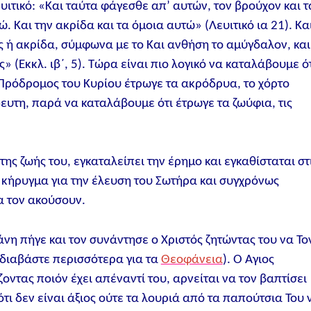
ευιτικό: «Kαι ταύτα φάγεσθε απ’ αυτών, τον βρούχον και τ
. Kαι την ακρίδα και τα όμοια αυτώ» (Λευιτικό ια 21). Κα
ς ή ακρίδα, σύμφωνα με το Kαι ανθήση το αμύγδαλον, και
 (Eκκλ. ιβ΄, 5). Τώρα είναι πιο λογικό να καταλάβουμε ό
 Πρόδρομος του Κυρίου έτρωγε τα ακρόδρυα, το χόρτο
δευτη, παρά να καταλάβουμε ότι έτρωγε τα ζωύφια, τις
της ζωής του, εγκαταλείπει την έρημο και εγκαθίσταται στ
ο κήρυγμα για την έλευση του Σωτήρα και συγχρόνως
α τον ακούσουν.
άνη πήγε και τον συνάντησε ο Χριστός ζητώντας του να Το
(διαβάστε περισσότερα για τα
Θεοφάνεια
). Ο Άγιος
οντας ποιόν έχει απέναντί του, αρνείται να τον βαπτίσει
ότι δεν είναι άξιος ούτε τα λουριά από τα παπούτσια Του 