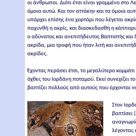
οι άνθρωποι. Διότι έτσι είναι γραμμένο στο Λ
όμοια αυτώ. Kαι τον αττάκην και τα όμοια αυτώ
υπάρχει επίσης ένα χορτάρι που λέγεται ακρί
παχυνθή η ακρίς, και διασκεδασθή η κάππαρις»
ο αδύνατος και ανεπιτήδευτος Βαπτιστής και
ακρίδα, μια τροφή που ήταν λιτή και ανεπιτή
ακρίδες.
Έχοντας περάσει έτσι, το μεγαλύτερο κομμάτι 
όχθες του Ιορδάνη ποταμού. Εκεί συνεχίζει τ
βαπτίζει πολλούς από αυτούς που έρχονται ν
Στον Ιορδ
βαπτίσει 
αναγνωρίζ
λέγοντας 