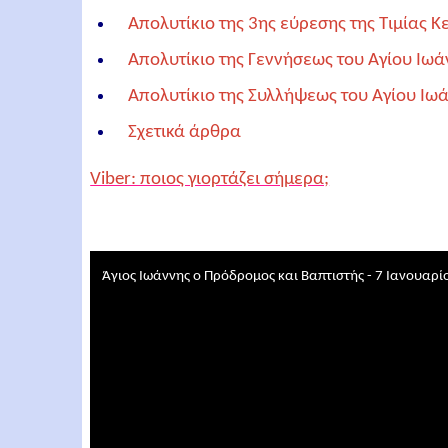
Απολυτίκιο της 3ης εύρεσης της Τιμίας 
Απολυτίκιο της Γεννήσεως του Αγίου Ιω
Απολυτίκιο της Συλλήψεως του Αγίου Ιω
Σχετικά άρθρα
Viber: ποιος γιορτάζει σήμερα;
Άγιος Ιωάννης ο Πρόδρομος και Βαπτιστής - 7 Ιανουαρί