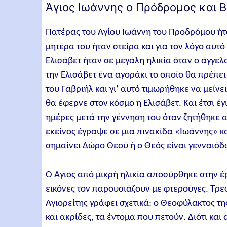
Άγιος Ιωάννης ο Πρόδρομος και Β
Πατέρας του Αγίου Ιωάννη του Προδρόμου ήτ
μητέρα του ήταν στείρα και για τον λόγο αυτό
Ελισάβετ ήταν σε μεγάλη ηλικία όταν ο άγγελ
την Ελισάβετ ένα αγοράκι το οποίο θα πρέπει
του Γαβριήλ και γι’ αυτό τιμωρήθηκε να μείν
θα έφερνε στον κόσμο η Ελισάβετ. Και έτσι έ
ημέρες μετά την γέννηση του όταν ζητήθηκε 
εκείνος έγραψε σε μια πινακίδα «Ιωάννης» κ
σημαίνει Δώρο Θεού ή ο Θεός είναι γενναιόδ
Ο Άγιος από μικρή ηλικία αποσύρθηκε στην έ
εικόνες τον παρουσιάζουν με φτερούγες. Τρεφ
Αγιορείτης γράφει σχετικά: ο Θεοφύλακτος τη
και ακρίδες, τα έντομα που πετούν. Διότι κα