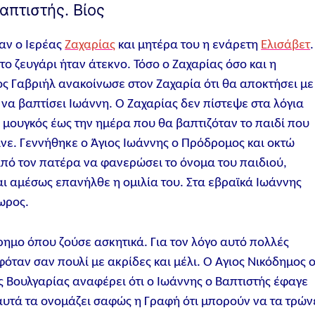
απτιστής. Βίος
αν ο Ιερέας
Ζαχαρίας
και μητέρα του η ενάρετη
Ελισάβετ
 το ζευγάρι ήταν άτεκνο. Τόσο ο Ζαχαρίας όσο και η
ος Γαβριήλ ανακοίνωσε στον Ζαχαρία ότι θα αποκτήσει με
 να βαπτίσει Ιωάννη. Ο Ζαχαρίας δεν πίστεψε στα λόγια
ει μουγκός έως την ημέρα που θα βαπτιζόταν το παιδί που
γινε. Γεννήθηκε ο Άγιος Ιωάννης ο Πρόδρομος και οκτώ
από τον πατέρα να φανερώσει το όνομα του παιδιού,
αι αμέσως επανήλθε η ομιλία του. Στα εβραϊκά Ιωάννης
ωρος.
ρημο όπου ζούσε ασκητικά. Για τον λόγο αυτό πολλές
όταν σαν πουλί με ακρίδες και μέλι. Ο Άγιος Νικόδημος 
ς Βουλγαρίας αναφέρει ότι ο Ιωάννης ο Βαπτιστής έφαγε
ι αυτά τα ονομάζει σαφώς η Γραφή ότι μπορούν να τα τρών