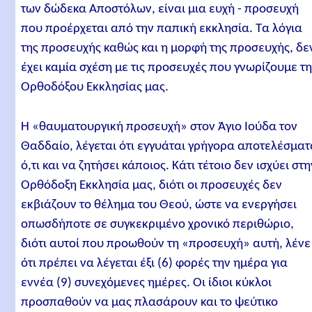
των δώδεκα Αποστόλων, είναι μια ευχή - προσευχή
που προέρχεται από την παπική εκκλησία. Τα λόγια
της προσευχής καθώς και η μορφή της προσευχής, δε
έχει καμία σχέση με τις προσευχές που γνωρίζουμε τ
Ορθοδόξου Εκκλησίας μας.
Η «θαυματουργική προσευχή» στον Άγιο Ιούδα τον
Θαδδαίο, λέγεται ότι εγγυάται γρήγορα αποτελέσματ
ό,τι και να ζητήσει κάποιος. Κάτι τέτοιο δεν ισχύει στη
Ορθόδοξη Εκκλησία μας, διότι οι προσευχές δεν
εκβιάζουν το θέλημα του Θεού, ώστε να ενεργήσει
οπωσδήποτε σε συγκεκριμένο χρονικό περιθώριο,
διότι αυτοί που προωθούν τη «προσευχή» αυτή, λένε
ότι πρέπει να λέγεται έξι (6) φορές την ημέρα για
εννέα (9) συνεχόμενες ημέρες. Οι ίδιοι κύκλοι
προσπαθούν να μας πλασάρουν και το ψεύτικο