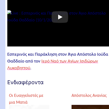
Εσπερινός και Παράκληση στον Άγιο Απόστολο Ιούδα
Θαδδαίο από τον
Ιερό Ναό των Αγίων Ισιδώρων
Λυκαβηττού
.
Ενδιαφέροντα
Οι Ευαγγελιστές με
Απόστολος Ανανίας
μια Ματιά