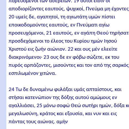
πορευόμενοι των ασεβειών. 19 ούτοι εισιν οι
αποδιορίζοντες εαυτούς, ψυχικοί, Πνεύμα μη έχοντες
20 υμείς δε, αγαπητοί, τη αγιωτάτη υμών πίστει
εποικοδομούντες εαυτούς, εν Πνεύματι αγίω
προσευχόμενοι, 21 εαυτούς, εν αγάπη Θεού τηρήσατ
προσδεχόμενοι το έλεος του Κυρίου ημών Ιησού
Χριστού εις ζωήν αιώνιον. 22 και ους μέν ελεείτε
διακρινόμενοι· 23 ους δε εν φόβω σώζετε, εκ του
πυρός αρπάζοντες, μισούντες και τον από της σαρκός
εσπιλωμένον χιτώνα.
24 Τω δε δυναμένω φυλάξαι υμάς απταίστους, και
στήσαι κατενώπιον της δόξης αυτού αμώμους εν
αγαλλιάσει, 25 μόνω σοφώ Θεώ σωτήρι ημών, δόξα κ
μεγαλωσύνη, κράτος και εξουσία, και νυν και εις
πάντας τους αιώνας. αμήν