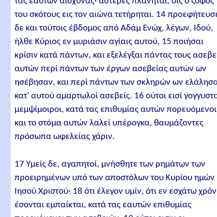
τας εαυτών αισχύνας· αστέρες πλανήται, οις ο ζόφος
του σκότους εις τον αιώνα τετήρηται. 14 προεφήτευσ
δε και τούτοις έβδομος από Αδάμ Ενώχ, λέγων, Ιδού,
ήλθε Κύριος εν μυριάσιν αγίαις αυτού, 15 ποιήσαι
κρίσιν κατά πάντων, και εξελέγξαι πάντας τους ασεβε
αυτών περί πάντων των έργων ασεβείας αυτών ων
ησέβησαν, και περί πάντων των σκληρών ων ελάλησ
κατ' αυτού αμαρτωλοί ασεβείς. 16 ούτοι εισί γογγυστα
μεμψίμοιροι, κατά τας επιθυμίας αυτών πορευόμενοι
και το στόμα αυτών λαλεί υπέρογκα, θαυμάζοντες
πρόσωπα ωφελείας χάριν.
17 Υμείς δε, αγαπητοί, μνήσθητε των ρημάτων των
προειρημένων υπό των αποστόλων του Κυρίου ημών
Ιησού Χριστού· 18 ότι έλεγον υμίν, ότι εν εσχάτω χρό
έσονται εμπαίκται, κατά τας εαυτών επιθυμίας