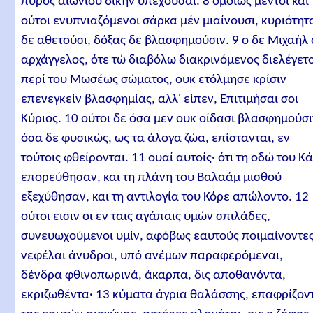
πυρός αιωνίου δίκην υπέχουσαι. 8 ομοίως μέντοι και
ούτοι ενυπνιαζόμενοι σάρκα μέν μιαίνουσι, κυριότητ
δε αθετούσι, δόξας δε βλασφημούσιν. 9 ο δε Μιχαήλ 
αρχάγγελος, ότε τώ διαβόλω διακρινόμενος διελέγετ
περί του Μωσέως σώματος, ουκ ετόλμησε κρίσιν
επενεγκείν βλασφημίας, αλλ' είπεν, Επιτιμήσαι σοι
Κύριος. 10 ούτοι δε όσα μεν ουκ οίδασι βλασφημούσι
όσα δε φυσικώς, ως τα άλογα ζώα, επίστανται, εν
τούτοις φθείρονται. 11 ουαί αυτοίς· ότι τη οδώ του Κά
επορεύθησαν, και τη πλάνη του Βαλαάμ μισθού
εξεχύθησαν, και τη αντιλογία του Κόρε απώλοντο. 12
ούτοι εισιν οι εν ταις αγάπαις υμών σπιλάδες,
συνευωχούμενοι υμίν, αφόβως εαυτούς ποιμαίνοντες
νεφέλαι άνυδροι, υπό ανέμων παραφερόμεναι,
δένδρα φθινοπωρινά, άκαρπα, δις αποθανόντα,
εκριζωθέντα· 13 κύματα άγρια θαλάσσης, επαφρίζον