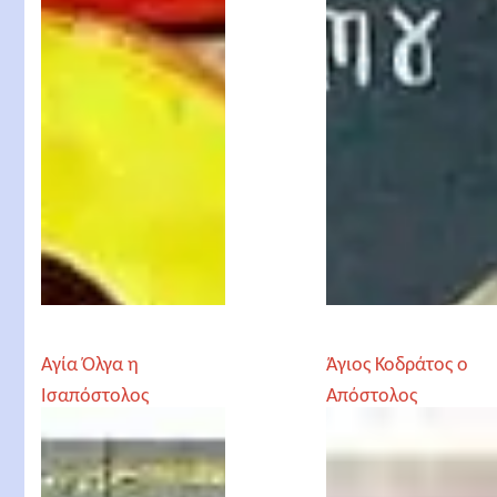
Αγία Όλγα η
Άγιος Κοδράτος ο
Ισαπόστολος
Απόστολος