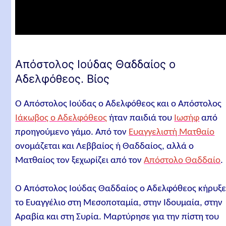
Επιστολή του Ιούδα (Καινή Διαθήκη)
Εσπερινός και Παράκληση στον Άγιο Απόστολο Ιού
Θαδδαίο
Σχετικά άρθρα
Απόστολος Ιούδας Θαδδαίος ο
Αδελφόθεος. Βίος
Ο Απόστολος Ιούδας ο Αδελφόθεος και ο Απόστολος
Ιάκωβος ο Αδελφόθεος
ήταν παιδιά του
Ιωσήφ
από
προηγούμενο γάμο. Από τον
Ευαγγελιστή Ματθαίο
ονομάζεται και Λεββαίος ή Θαδδαίος, αλλά ο
Ματθαίος τον ξεχωρίζει από τον
Απόστολο Θαδδαίο
.
Ο Απόστολος Ιούδας Θαδδαίος ο Αδελφόθεος κήρυξ
το Ευαγγέλιο στη Μεσοποταμία, στην Ιδουμαία, στην
Αραβία και στη Συρία. Μαρτύρησε για την πίστη του