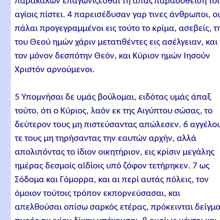
παρακαλών επαγωνίζεσθαι τη άπαξ παραδοθείση τοι
αγίοις πίστει. 4 παρεισέδυσαν γαρ τινες άνθρωποι, ο
πάλαι προγεγραμμένοι εις τούτο το κρίμα, ασεβείς, τ
του Θεού ημών χάριν μετατιθέντες εις ασέλγειαν, και
τον μόνον δεσπότην Θεόν, και Κύριον ημών Ιησούν
Χριστόν αρνούμενοι.
5 Υπομνήσαι δε υμάς βούλομαι, ειδότας υμάς άπαξ
τούτο, ότι ο Κύριος, λαόν εκ της Αιγύπτου σώσας, το
δεύτερον τους μη πιστεύσαντας απώλεσεν. 6 αγγέλο
τε τους μη τηρήσαντας την εαυτών αρχήν, αλλά
απολιπόντας το ίδιον οικητήριον, εις κρίσιν μεγάλης
ημέρας δεσμοίς αϊδίοις υπό ζόφον τετήρηκεν. 7 ως
Σόδομα και Γόμορρα, και αι περί αυτάς πόλεις, τον
όμοιον τούτοις τρόπον εκπορνεύσασαι, και
απελθούσαι οπίσω σαρκός ετέρας, πρόκεινται δείγμα