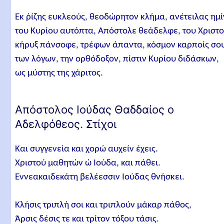
Εκ ῥίζης ευκλεούς, θεοδώρητον κλήμα, ανέτειλας ημί
του Κυρίου αυτόπτα, Απόστολε θεάδελφε, του Χριστ
κήρυξ πάνσοφε, τρέφων άπαντα, κόσμον καρποίς σο
των λόγων, την ορθόδοξον, πίστιν Κυρίου διδάσκων,
ως μύστης της χάριτος.
Απόστολος Ιούδας Θαδδαίος ο
Αδελφόθεος. Στίχοι
Και συγγενεία και χορώ αυχείν έχεις.
Χριστού μαθητών ώ Ιούδα, και πάθει.
Εννεακαιδεκάτη βελέεσσιν Ιούδας θνήσκει.
Kλήσις τριπλή σοι και τριπλούν μάκαρ πάθος,
Άρσις δέσις τε και τρίτον τόξου τάσις.