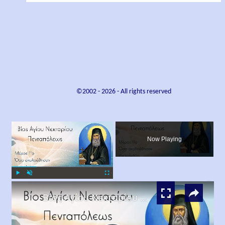
©2002 -
2026
- All rights reserved
×
Now Playing
×
Play
Unmute
Fullscreen
Βίος Αγίου Νεκταρίου Μέρος 11ο