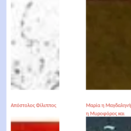
Απόστολος Φίλιππος
Μαρία η Μαγδαλην
η Μυροφόρος και
Ισαπόστολος