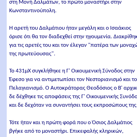
στη Μονή Δαλμάτων, το πρώτο μοναστήρι στην
Κωνσταντινούπολη.
Η αρετή του Δαλμάτιου ήταν μεγάλη και ο Ισαάκιος
όρισε ότι θα τον διαδεχθεί στην ηγουμενία. Διακρίθη
για τις αρετές του και τον έλεγαν "πατέρα των μοναχ
της πρωτεύουσας".
Το 431μΧ συγκλήθηκε η Γ' Οικουμενική Σύνοδος στην
Έφεσο για να αντιμετωπίσει τον Νεστοριανισμό και τ
Πελαγιανισμό. Ο Αυτοκράτορας Θεοδόσιος ο Β' αρχι
δε δέχθηκε τις αποφάσεις της Γ' Οικουμενικής Συνόδ
και δε δεχόταν να συναντήσει τους εκπροσώπους της
Τότε ήταν και η πρώτη φορά που ο Όσιος Δαλμάτιος
βγήκε από το μοναστήρι. Επικεφαλής κληρικών,