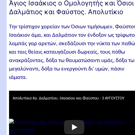
Άγιος Ισαάκιος ο Ομολογητής και Όσιοι
Δαλμάτιος και Φαύστος. Απολυτίκιο
Την τρίστιχον χορείαν των Όσιων τιμήσωμεν, Φαύστο
Ισαάκιον άμα, και Δαλμάτιον τον ένδοξον ως τρίφωτο
λαμπάς γαρ αρετών, σκεδάζουσι την νύκτα των παθώ
και ταις θείαις καταυγάζουσι δωρεαίς, τους πόθω
ανακράζοντας, δόξα τω θαυματώσαντι υμάς, δόξα τω
μεγαλύναντι, δόξα τω ενεργούντι δι' υμών, πάσιν
ιάματα.
Απολυτίκιο Αγ. Δαλματίου, Ισαακίου και Φαύστου - 3 ΑΥΓΟΥΣΤΟΥ