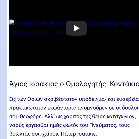
Άγιος Ισαάκιος ο Ομολογητής. Κοντάκι
Ως των Οσίων ακριβέστατον υπόδειγμα· και ευσεβεία
πρακτικώτατον εκφάντορα· ανυμνούμέν σε οι δούλοι
σου θεοφόρε. Αλλ’ ως χάριτος της θείας καταγώγιον,
ναούς έργασθαι ημάς φωτός του Πνεύματος, τους
βοώντάς σοι, χαίροις Πάτερ Ισαάκιε.