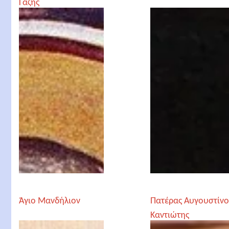
Γάζης
Άγιο Μανδήλιον
Πατέρας Αυγουστίνο
Καντιώτης