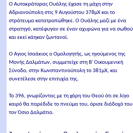
Ο Αυτοκράτορας Ουάλης έχασε τη μάχη στην
Αδριανούπολη στις 9 Αυγούστου 378μΧ και το
στράτευμα κατατροπώθηκε. Ο Ουάλης μαζί με ένα
στρατηγό, κατέφυγαν σε έναν αχυρώνα για να σωθού
και εκεί κάηκαν ζωντανοί.
Ο Άγιος Ισαάκιος ο Ομολογητής, ως ηγούμενος της
Μονής Δαλμάτων, συμμετείχε στη Β' Οικουμενική
Σύνοδο, στην Κωνσταντινούπολη το 381μΧ, και
συνετέλεσε στην επιτυχία της.
Το 396, γνωρίζοντας με τη χάρη του Θεού ότι σε λίγο
καιρό θα παρέδιδε το πνεύμα του, όρισε διάδοχό του
τον Όσιο Δαλμάτιο.