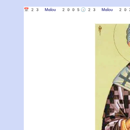
📅
23 Μαΐου 2005
🕟
23 Μαΐου 20