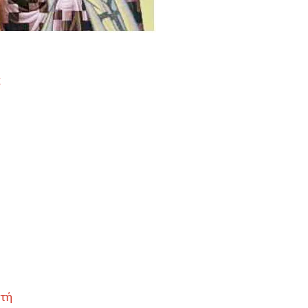
ς
ρτή