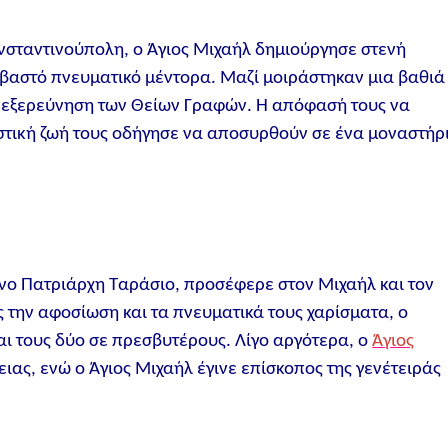
νσταντινούπολη, ο Άγιος Μιχαήλ δημιούργησε στενή
εβαστό πνευματικό μέντορα. Μαζί μοιράστηκαν μια βαθιά
ν εξερεύνηση των Θείων Γραφών. Η απόφασή τους να
στική ζωή τους οδήγησε να αποσυρθούν σε ένα μοναστήρ
νο Πατριάρχη Ταράσιο, προσέφερε στον Μιχαήλ και τον
την αφοσίωση και τα πνευματικά τους χαρίσματα, ο
ι τους δύο σε πρεσβυτέρους. Λίγο αργότερα, ο
Άγιος
ιας, ενώ ο Άγιος Μιχαήλ έγινε επίσκοπος της γενέτειράς