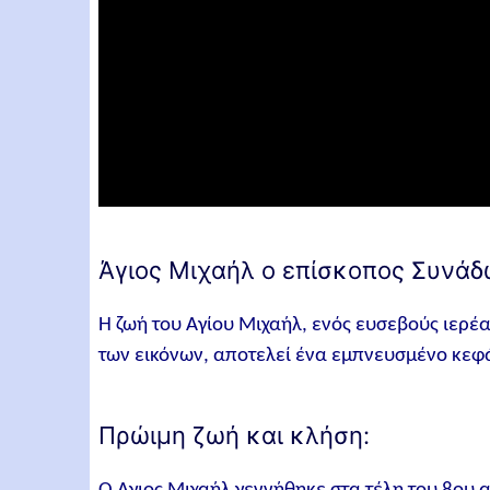
Άγιος Μιχαήλ ο επίσκοπος Συνάδ
Η ζωή του Αγίου Μιχαήλ, ενός ευσεβούς ιερέ
των εικόνων, αποτελεί ένα εμπνευσμένο κεφά
Πρώιμη ζωή και κλήση: