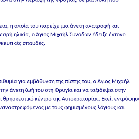
ιώνα στην περιοχή της Φρυγίας, σε μια πόλη που
εια, η οποία του παρείχε μια άνετη ανατροφή και
εαρή ηλικία, ο Άγιος Μιχαήλ Συνόδων έδειξε έντονο
σκευτικές σπουδές.
ιθυμία για εμβάθυνση της πίστης του, ο Άγιος Μιχαήλ
ην άνετη ζωή του στη Φρυγία και να ταξιδέψει στην
ι θρησκευτικό κέντρο της Αυτοκρατορίας. Εκεί, εντρύφησ
υναναστρεφόμενος με τους φημισμένους λόγιους και