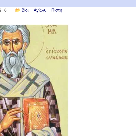
26
📂
Βίοι Αγίων
Πίστη