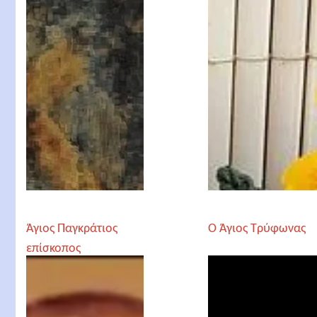
Άγιος Παγκράτιος
Ο Άγιος Τρύφωνας
επίσκοπος
Ταυρομενίας ο
Ιερομάρτυρας, Άγιος
Μάρκελλος