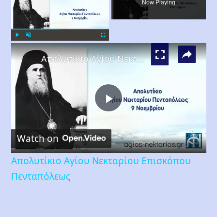
Now Playing
×
Play
Unmute
Fullscreen
Απολυτίκιο Αγίου Νεκταρίου Επισκόπου Πενταπόλεως
Play
Watch on
Video
Απολυτίκιο Αγίου Νεκταρίου Επισκόπου
Πενταπόλεως