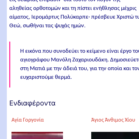
αληθείας ορθοτομών και τη πίστει ενήθλησας μέχρις
αίματος, Ιερομάρτυς Πολύκαρπε· πρέσβευε Χριστώ τ
Θεώ, σωθήναι τας ψυχάς ημών.
Η εικόνα που συνοδεύει το κείμενο είναι έργο το
αγιογράφου Μανόλη Ζαχαριουδάκη. Δημοσιεύετ
στη Ματιά με την άδειά του, για την οποία και το
ευχαριστούμε θερμά.
Ενδιαφέροντα
Αγία Γοργονία
Άγιος Άνθιμος Χίου