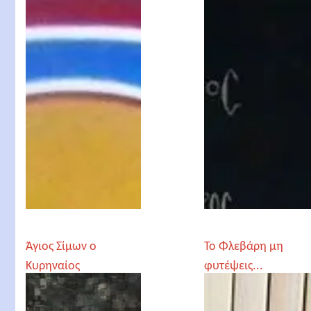
Άγιος Σίμων ο
Το Φλεβάρη μη
Κυρηναίος
φυτέψεις...