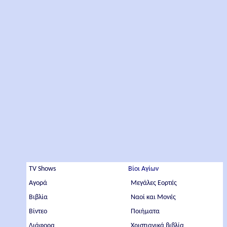
TV Shows
Βίοι Αγίων
Αγορά
Μεγάλες Εορτές
Βιβλία
Ναοί και Μονές
Βίντεο
Ποιήματα
Διάφορα
Χριστιανικά βιβλία