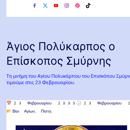
f
x
y
i
p
t
a
o
n
i
i
c
u
s
n
k
e
t
t
t
t
b
u
a
e
o
o
b
g
r
k
o
e
r
e
Άγιος Πολύκαρπος ο
k
a
s
m
t
Επίσκοπος Σμύρνης
Τη μνήμη του Αγίου Πολυκάρπου του Επισκόπου Σμύρ
τιμούμε στις 23 Φεβρουαρίου.
📅
23 Φεβρουαρίου 2005
🕟
23 Φεβρουαρίου
📂
Βίοι Αγίων
Πίστη